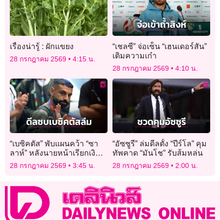
เรื่องน่ารู้ : ผักแขยง
“เชลซี” จ่อเซ็น “เฮนเดอร์สัน”
เติมความเก๋า
28 กรกฎาคม 2569
4:15 น.
28 กรกฎาคม 2569
4:10 น.
“เบซิคตัส” พับแผนคว้า “ซา
“อัซซูรี” ล่มดีลตั้ง “ปีร์โล” คุม
ลาห์” หลังนายหน้าเรียกเงิน
ทัพคาด “มันโช” รับส้มหล่น
สูงเกิน
28 กรกฎาคม 2569
3:45 น.
28 กรกฎาคม 2569
2:00 น.