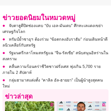
ข่าวยอดนิยมในหมวดหมู่
จับตาฮูตีปิดช่องแคบ “บับ เอล-มันเดบ” ศึกทะเลแดงเขย่า
เศรษฐกิจโลก
ทรัมป์ย้ำซาอุฯ ต้องร่วม “ข้อตกลงอับราฮัม” ก่อนเดินหน้าดี
ลนิวเคลียร์กับสหรัฐ
รัฐมนตรีกลาโหมสหรัฐแฉ “จีน-รัสเซีย” สนับสนุนอิหร่านใน
สงคราม
คลื่นความร้อนคร่าชีวิตชาวฝรั่งเศส พุ่งเกิน 5,700 ราย
ภายใน 2 สัปดาห์
กลุ่มฮามาสแต่งตั้ง “คาลิล อัล-ฮายยา” เป็นผู้นำสูงสุดคน
ใหม่
ข่าวล่าสุด