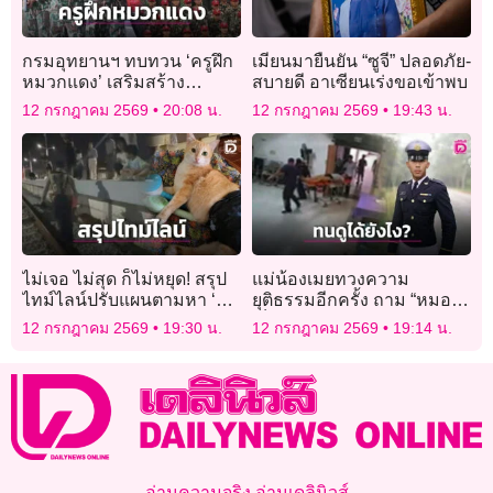
กรมอุทยานฯ ทบทวน ‘ครูฝึก
เมียนมายืนยัน “ซูจี” ปลอดภัย-
หมวกแดง’ เสริมสร้าง
สบายดี อาเซียนเร่งขอเข้าพบ
ประสิทธิภาพงานลาด
12 กรกฎาคม 2569
20:08 น.
12 กรกฎาคม 2569
19:43 น.
ตระเวนเชิงคุณภาพ
ไม่เจอ ไม่สุด ก็ไม่หยุด! สรุป
แม่น้องเมยทวงความ
ไทม์ไลน์ปรับแผนตามหา ‘สี
ยุติธรรมอีกครั้ง ถาม “หมอ”ดู
ส้ม’ แมวพิการหายบนรถไฟ
เด็กชักตายต่อหน้าต่อตาได้ยัง
12 กรกฎาคม 2569
19:30 น.
12 กรกฎาคม 2569
19:14 น.
ไง
อ่านความจริง อ่านเดลินิวส์