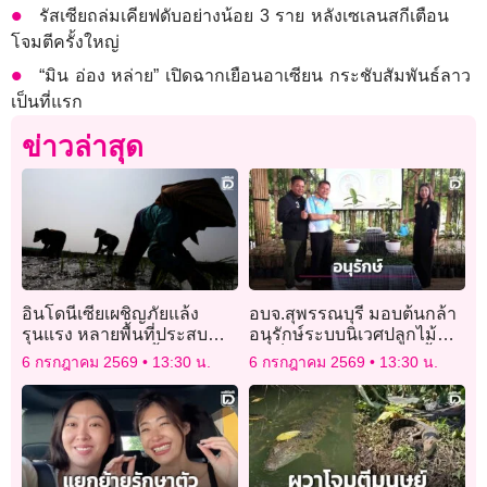
รัสเซียถล่มเคียฟดับอย่างน้อย 3 ราย หลังเซเลนสกีเตือน
โจมตีครั้งใหญ่
“มิน อ่อง หล่าย” เปิดฉากเยือนอาเซียน กระชับสัมพันธ์ลาว
เป็นที่แรก
ข่าวล่าสุด
อินโดนีเซียเผชิญภัยแล้ง
อบจ.สุพรรณบุรี มอบต้นกล้า
รุนแรง หลายพื้นที่ประสบ
อนุรักษ์ระบบนิเวศปลูกไม้มี
ปัญหาขาดแคลนน้ำ
ค่าเป็นเเนวป่ากันชนริมน้ำ
6 กรกฎาคม 2569
13:30 น.
6 กรกฎาคม 2569
13:30 น.