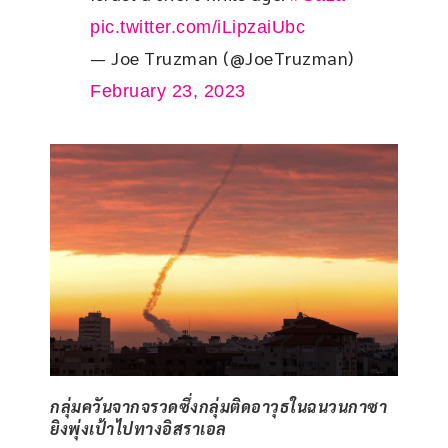
pic.twitter.com/iLipzaiUbc
— Joe Truzman (@JoeTruzman)
February 23, 2023
กลุ่มควันจากจรวดซึ่งกลุ่มติดอาวุธในฉนวนกาซา
ยิงพุ่งเป้าไปทางอิสราเอล