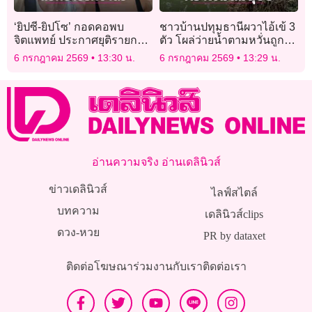
‘ยิปซี-ยิปโซ’ กอดคอพบ
ชาวบ้านปทุมธานีผวาไอ้เข้ 3
จิตแพทย์ ประกาศยุติรายการ
ตัว โผล่ว่ายนํ้าตามหวั่นถูก
รักษาใจ หลังป่วยซึมเศร้า-แพ
โจมตี
6 กรกฎาคม 2569
13:30 น.
6 กรกฎาคม 2569
13:29 น.
นิคขั้นรุนแรง!
อ่านความจริง อ่านเดลินิวส์
ข่าวเดลินิวส์
ไลฟ์สไตล์
บทความ
เดลินิวส์clips
ดวง-หวย
PR by dataxet
ติดต่อโฆษณา
ร่วมงานกับเรา
ติดต่อเรา