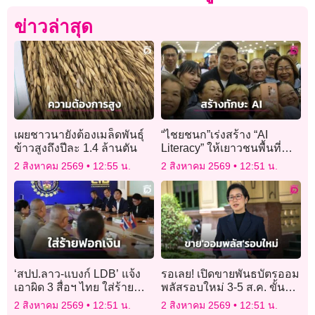
ข่าวล่าสุด
เผยชาวนายังต้องเมล็ดพันธุ์
“ไชยชนก”เร่งสร้าง “AI
ข้าวสูงถึงปีละ 1.4 ล้านตัน
Literacy” ให้เยาวชนพื้นที่
ชายแดน
2 สิงหาคม 2569
12:55 น.
2 สิงหาคม 2569
12:51 น.
‘สปป.ลาว-แบงก์ LDB’ แจ้ง
รอเลย! เปิดขายพันธบัตรออม
เอาผิด 3 สื่อฯ ไทย ใส่ร้าย
พลัสรอบใหม่ 3-5 ส.ค. ขั้นต่ำ
ฟอกเงินให้แก๊งสแกมเมอร์
1,000 บาท
2 สิงหาคม 2569
12:51 น.
2 สิงหาคม 2569
12:51 น.