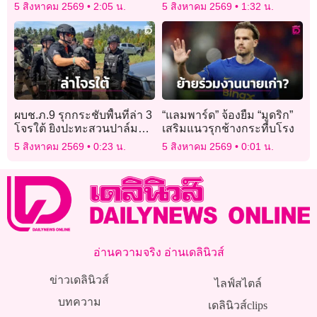
พบรอยคล้ายกระสุนปืน
5 สิงหาคม 2569
2:05 น.
5 สิงหาคม 2569
1:32 น.
ผบช.ภ.9 รุกกระชับพื้นที่ล่า 3
“แลมพาร์ด” จ้องยืม “มูดริก”
โจรใต้ ยิงปะทะสวนปาล์ม
เสริมแนวรุกช้างกระทืบโรง
เผยคุมตัวซักถามแล้ว 11
5 สิงหาคม 2569
0:23 น.
5 สิงหาคม 2569
0:01 น.
อ่านความจริง อ่านเดลินิวส์
ข่าวเดลินิวส์
ไลฟ์สไตล์
บทความ
เดลินิวส์clips