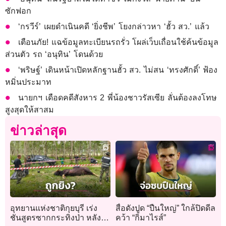
ซักฟอก
‘กรวีร์’ เผยดำเนินคดี ‘ยิ่งชีพ’ โยงกล่าวหา ‘ฮั้ว สว.’ แล้ว
เตือนภัย! แฉข้อมูลทะเบียนรถรั่ว โผล่เว็บเถื่อนใช้ค้นข้อมูล
ส่วนตัว รถ ‘อนุทิน’ โดนด้วย
‘พริษฐ์’ เดินหน้าเปิดหลักฐานฮั้ว สว. ไม่สน ‘ทรงศักดิ์’ ฟ้อง
หมิ่นประมาท
นายกฯ เดือดคดีสังหาร 2 พี่น้องชาวรัสเซีย ลั่นต้องลงโทษ
สูงสุดให้สาสม
ข่าวล่าสุด
อุทยานแห่งชาติกุยบุรี เร่ง
สื่อดังปูด “ปืนใหญ่” ใกล้ปิดดีล
ชันสูตรซากกระทิงป่า หลัง
คว้า “กิมาไรส์”