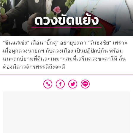
“ซินแสเข่ง” เตือน “บิ๊กตู่” อย่ายุบสภา “วันธงชัย” เพราะ
เมื่อผูกดวงนายกฯ กับดวงเมือง เป็นปฏิปักษ์กัน พร้อม
แนะฤกษ์ยามที่ดีและเหมาะสมที่เสริมดวงชะตาให้ ลั่น
ต้องมีดาวจักรพรรดิถึงจะดี