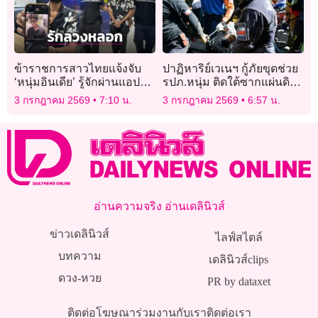
ข้าราชการสาวไทยแจ้งจับ
ปาฏิหาริย์เวเนฯ กู้ภัยขุดช่วย
‘หนุ่มอินเดีย’ รู้จักผ่านแอปหา
รปภ.หนุ่ม ติดใต้ซากแผ่นดิน
คู่อ้างวรรณะสูง แต่เกาะกิน 3
ไหวนานกว่าสัปดาห์
3 กรกฎาคม 2569
7:10 น.
3 กรกฎาคม 2569
6:57 น.
ปี
อ่านความจริง อ่านเดลินิวส์
ข่าวเดลินิวส์
ไลฟ์สไตล์
บทความ
เดลินิวส์clips
ดวง-หวย
PR by dataxet
ติดต่อโฆษณา
ร่วมงานกับเรา
ติดต่อเรา