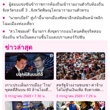
ผู้สอบแข่งขันข้าราชการท้องถิ่นเข้ารายงานตัวกับท้องถิ่น
จังหวัดรอบที่ 3 ..จังหวัดพิษณุโลกมารายงานตัวครบ
“นายกเบียร์” สู่เก้าอี้นายกเมืองพัทยาอีกสมัยเดินหน้าพลิก
โฉมเมืองท่องเที่ยว
“สว.ไชยยงค์” จี้นายกฯ สั่งขุดรากถอนโคนคดีทุจริตสอบ
ท้องถิ่น หวังเป็นผลงานชิ้นโบแดงปราบคอร์รัปชัน
ข่าวล่าสุด
เกาะประเด็นการเมือง ‘โรม’
สหรัฐจ้างงานซบเซา ค่าจ้าง
ขุดคดีสินบน 40 ล้านโยงดีอี จี้
โตไม่ทันเงินเฟ้อ จับตาเฟดลด
สอบ ‘นายคิว’
ดอกเบี้ย
3 กรกฎาคม 2569
7:30 น.
3 กรกฎาคม 2569
7:29 น.