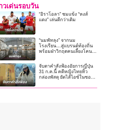
่าวเด่นรอบวัน
“อิราโอลา” ชมแข้ง “หงส์
แดง” เล่นดีกว่าเดิม
“นมพัทลุง” จากนม
โรงเรียน…สู่แบรนด์ท้องถิ่น
พร้อมฝ่าวิกฤตคนเลี้ยงโคนม
ลดลง
จับตาคำสั่งฟ้องอัยการญี่ปุ่น
31 ก.ค.นี้ คดีหญิงไทยหิ้ว
กล่องพัสดุ ยัดไส้ไอซ์ในซอง
กาแฟ!