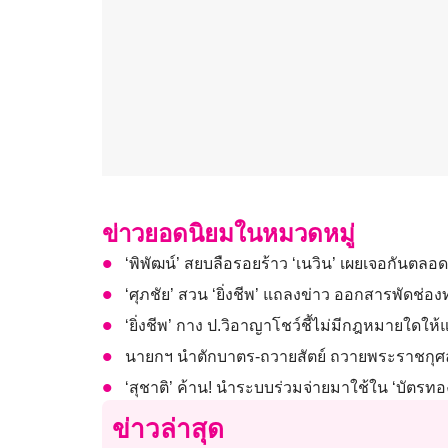
ข่าวยอดนิยมในหมวดหมู่
‘พิพัฒน์’ สยบลือรอยร้าว ‘เนวิน’ เผยเจอกันตลอ
‘ศุภชัย’ สวน ‘ยิ่งชีพ’ แถลงข่าว ออกสารพัดช่องท
‘ยิ่งชีพ’ กาง ป.วิอาญาโชว์ชี้ไม่มีกฎหมายใดใ
นายกฯ นำตักบาตร-ถวายสัตย์ ถวายพระราชกุศล
‘สุชาติ’ ค้าน! นำระบบร่วมจ่ายมาใช้ใน ‘บัตร
ข่าวล่าสุด