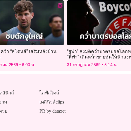
” คว้า “สโตนส์” เสริมหลังบ้าน
“ยูฟ่า” ลงมติคว่ำบาตรบอลโลก
ร
“ฟีฟ่า” เดินหน้าขายหุ้นให้นักลง
ฎาคม 2569
6:00 น.
31 กรกฎาคม 2569
5:14 น.
ดลินิวส์
ไลฟ์สไตล์
วาม
เดลินิวส์clips
หวย
PR by dataxet