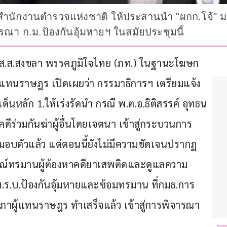
งสำนักงานตำรวจแห่งชาติ ให้ประสานนำ "ผกก.โจ้" มอ
ณา ก.ม.ป้องกันอุ้มหายฯ ในสมัยประชุมนี้
กื้อ ส.ส.สงขลา พรรคภูมิใจไทย (ภท.) ในฐานะโฆษก
แทนราษฎร เปิดเผยว่า กรรมาธิการฯ เตรียมแจ้ง
็นหลัก 1.ให้เร่งรัดนำ กรณี พ.ต.อ.ธิติสรรค์ อุทธน
คดีร่วมกันฆ่าผู้อื่นโดยเจตนา เข้าสู่กระบวนการ
มอบตัวแล้ว แต่ตอนนี้ยังไม่มีความชัดเจนปรากฏ 
ารณ์ทรมานผู้ต้องหาคดียาเสพติดและดูแลความ
 พ.ร.บ.ป้องกันอุ้มหายและซ้อมทรมาน ที่กมธ.การ
าผู้แทนราษฎร ทำเสร็จแล้ว เข้าสู่การพิจารณา