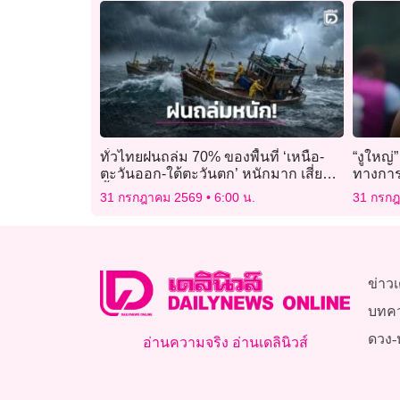
ทั่วไทยฝนถล่ม 70% ของพื้นที่ ‘เหนือ-
“งูใหญ่
ตะวันออก-ใต้ตะวันตก’ หนักมาก เสี่ยง
ทางกา
น้ำท่วมฉับพลัน
31 กรกฎาคม 2569
6:00 น.
31 กรก
ข่าวเ
บทค
ดวง-
อ่านความจริง อ่านเดลินิวส์