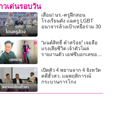
่าวเด่นรอบวัน
เสื่อม! นร.-ครูฝึกสอน
โรงเรียนดัง แฉครู LGBT
อนาจารล้วงเป้าเหยื่อร่วม 30
“มนต์สิทธิ์ คำสร้อย” เจอลือ
แรงเสียชีวิต เจ้าตัวโผล่
รายงานตัว เอฟซีบอกเลขอายุ
ออกหวยแน่ๆ
เปิดตัว 4 พยานจาก 4 จังหวัด
คดีฮั้วสว. แฉพฤติการณ์
กระบวนการโกง