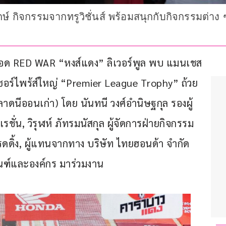
ยักษ์ กิจกรรมจากทรูวิชั่นส์ พร้อมสนุกกับกิจกรรมต่าง
เดือด RED WAR “หงส์แดง” ลิเวอร์พูล พบ แมนเชส
อม เซอร์ไพร้ส์ใหญ่ “Premier League Trophy” ถ้วย
ตลาดนีออนเก่า) โดย นันทนี วงศ์อำนิษฐกุล รองผู้
รชั่น, วิรุฬห์ ภัทรมนัสกุล ผู้จัดการฝ่ายกิจกรรม 
ิ้ง, ผู้แทนจากทาง บริษัท ไทยฮอนด้า จำกัด 
ัณฑ์และองค์กร มาร่วมงาน