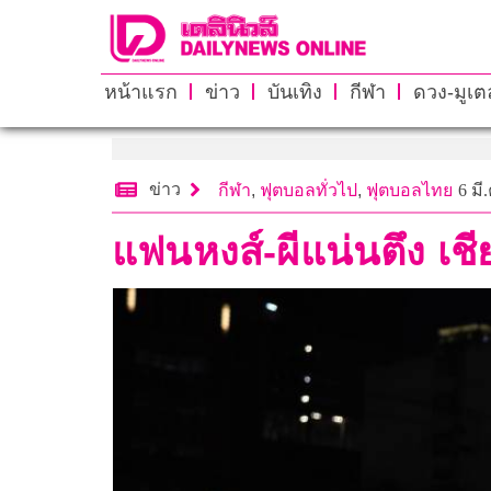
หน้าแรก
ข่าว
บันเทิง
กีฬา
ดวง-มูเตล
ข่าว
กีฬา
,
ฟุตบอลทั่วไป
,
ฟุตบอลไทย
6 มี
แฟนหงส์-ผีแน่นตึง เชี