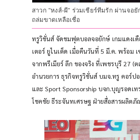
สาวก "หงส์-ผี" ร่วมเชียร์ทีมรัก ผ่านจอ
ถล่มขาดเหลือเชื่อ
ทรูวิชั่นส์ จัดชมฟุตบอลจอยักษ์ เกมแดง
เตอร์ ยูไนเต็ด เมื่อคืนวันที่ 5 มี.ค. พร้
จากพรีเมียร์ ลีก ของจริง ที่เพชรบุรี 27 (
อำนวยการ ธุรกิจทรูวิชั่นส์ บมจ.ทรู คอร์ปอเ
และ Sport Sponsorship บจก.บุญรอดเทรดด
โชคชัย ธีระจันทเศรษฐ ฝ่ายสื่อสารผลิตภ