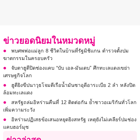
ข่าวยอดนิยมในหมวดหมู่
พบศพพ่อแม่ลูก 8 ชีวิตในบ้านที่รัฐมิชิแกน ตำรวจตั้งปม
ฆาตกรรมในครอบครัว
จับตาฮูตีปิดช่องแคบ “บับ เอล-มันเดบ” ศึกทะเลแดงเขย่า
เศรษฐกิจโลก
ฮูตียิงขีปนาวุธโจมตีเรือน้ำมันซาอุดีอาระเบีย 2 ลำ หลังปิด
ล้อมทะเลแดง
สหรัฐถล่มอิหร่านคืนที่ 12 ติดต่อกัน ย้ำชาวอเมริกันทั่วโลก
เพิ่มความระวัง
อิหร่านปฏิเสธข้อเสนอหยุดยิงสหรัฐ เหตุยังไม่เคลียร์ปมช่อง
แคบฮอร์มุซ
ข่าวล่าสุด