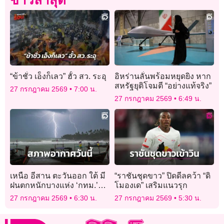
“ข้าชั่ว เอ็งก็เลว” ฮั้ว สว. ระอุ
อิหร่านลั่นพร้อมหยุดยิง หาก
สหรัฐยุติโจมตี “อย่างแท้จริง”
27 กรกฎาคม 2569
7:00 น.
27 กรกฎาคม 2569
6:49 น.
เหนือ อีสาน ตะวันออก ใต้ มี
“ราชันชุดขาว” ปิดดีลคว้า “ดิ
ฝนตกหนักบางแห่ง ‘กทม.’
โมองเด” เสริมแนวรุก
ฝนฟ้าคะนอง ร้อยละ 40 ของ
27 กรกฎาคม 2569
6:30 น.
27 กรกฎาคม 2569
5:30 น.
พื้นที่