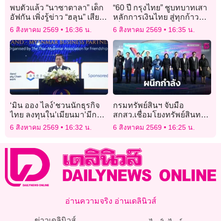
พบตัวแล้ว “นาซาตาลา” เด็ก
“60 ปี กรุงไทย” ชูบทบาทเสา
อัฟกัน เพิ่งรู้ข่าว “ฮลุน” เสีย
หลักการเงินไทย สู่ทุกก้าว
ชีวิต ก่อนสวดภาวนาขอให้
เพื่อล้านอนาคต
6 สิงหาคม 2569
16:36 น.
6 สิงหาคม 2569
16:35 น.
ไปอยู่ในอ้อมกอดพระเจ้า
‘มิน ออง ไลง์’ชวนนักธุรกิจ
กรมทรัพย์สินฯ จับมือ
ไทย ลงทุนใน’เมียนมา’มีกม.
สกสว.เชื่อมโยงทรัพย์สินทาง
คุ้มครอง เชื่อ’เทคโนโลยี-เงิน
ปัญญา จัดงาน ไอพี x เวน
6 สิงหาคม 2569
16:32 น.
6 สิงหาคม 2569
16:25 น.
ลงทุน-ประสบการณ์’วิชั่นไทย
เจอร์ ไรส์ ไทยแลนด์ฯ
อ่านความจริง อ่านเดลินิวส์
ข่าวเดลินิวส์