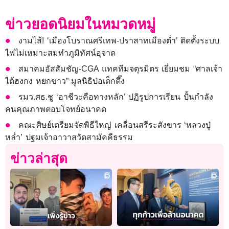
ข่าวยอดนิยมในหมวดหมู่
งามไส้! ‘เมืองโบราณศรีเทพ-ปราสาทเมืองต่ำ’ ติดตั้งระบบ
ไฟไม่เหมาะสมทำภูมิทัศน์อุจาด
สมาคมอัสสัมชัญ-CGA แทคทีมจตุรมิตร เยี่ยมชม “ศาลเจ้า
ไต้ฮงกง หยกขาว” มูลนิธิป่อเต็กตึ๊ง
รมว.ศธ.ชู ‘อาชีวะคือทางหลัก’ ปฏิรูปการเรียน ปั้นกำลัง
คนคุณภาพตอบโจทย์อนาคต
คณะศิษย์เตรียมจัดพิธีใหญ่ เคลื่อนสรีระสังขาร ‘หลวงปู่
หล่ำ’ ปฐมเจ้าอาวาสวัดสามัคคีธรรม
ข่าวล่าสุด