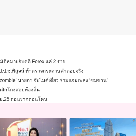
มัติหมายจับคดี Forex แค่ 2 ราย
ให้ป.ป.ช.พิสูจน์ ท้าตรวจกระดาษคำตอบจริง
ง ‘zombie’ นายกฯ จับไมค์เดี่ยว ร่วมแจมเพลง ‘ซมซาน’
่หลักโกงสอบท้องถิ่น
า งัด ม.25 ถอนรากถอนโคน