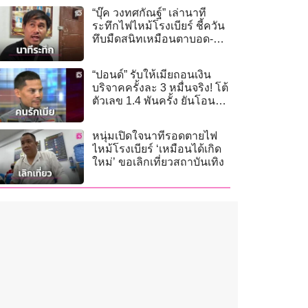
“บุ๊ค วงทศกัณฐ์” เล่านาที
ระทึกไฟไหม้โรงเบียร์ ชี้ควัน
ทึบมืดสนิทเหมือนตาบอด-ลุก
ท่วมใน 5 นาที
“ปอนด์” รับให้เมียถอนเงิน
บริจาคครั้งละ 3 หมื่นจริง! โต้
ตัวเลข 1.4 พันครั้ง ยันโอนต่อ
ให้กู้ภัย-มีหลักฐานครบ
หนุ่มเปิดใจนาทีรอดตายไฟ
ไหม้โรงเบียร์ ‘เหมือนได้เกิด
ใหม่’ ขอเลิกเที่ยวสถาบันเทิง