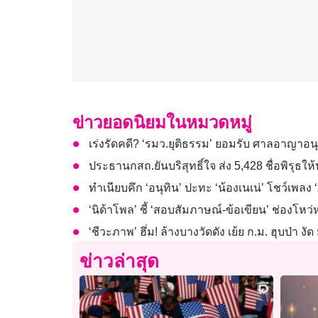
ข่าวยอดนิยมในหมวดหมู่
เร่งรัดคดี? ‘รมว.ยุติธรรม’ ยอมรับ ศาลอาญาอนุ
ประธานกสถ.ยันบริสุทธิ์ใจ ส่ง 5,428 ชื่อพิรุธ
ทำเนียบคึก ‘อนุทิน’ ปะทะ ‘น้องเนเน่’ โชว์เพล
‘นิด้าโพล’ ชี้ ‘สอบสัมภาษณ์-ข้อเขียน’ ช่องโหว
‘ชีวะภาพ’ ฮึ่ม! ล้างบางวัดดัง เย้ย ก.ม. ฮุบป่
ข่าวล่าสุด