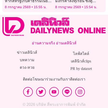
หากสหรัฐเก็บค่าธรรมเนียม
มังกรคาล้งทุเรียน ซิ่งตู้
เรือสินค้าที่ประกอบในจีน
คอนเทนเนอร์ออกนอกเส้น
8 กรกฎาคม 2569
15:55 น.
8 กรกฎาคม 2569
15:54 น.
ทาง
อ่านความจริง อ่านเดลินิวส์
ข่าวเดลินิวส์
ไลฟ์สไตล์
บทความ
เดลินิวส์clips
ดวง-หวย
PR by dataxet
ติดต่อโฆษณา
ร่วมงานกับเรา
ติดต่อเรา
© 2026 บริษัท สี่พระยาการพิมพ์ จำกัด