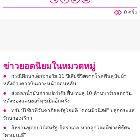
0 ครั้ง
ข่าวยอดนิยมในหมวดหมู่
กรณีศึกษาเด็กชายวัย 11 ปีเสียชีวิตจากโรคพิษสุนัขบ้า
หลังค้างคาวบินเกาะหน้าตอนหลับ
ส่งออกน้ำมันอ่าวเปอร์เซียฟื้น ทะลุ 10 ล้านบาร์เรลต่อวัน
หลังช่องแคบฮอร์มุซเปิดอีกครั้ง
ทรัมป์ใช้เวทีวันชาติสหรัฐโจมตี “คอมมิวนิสต์” ปลุกกระแส
รักษาอเมริกา
อิหร่านขู่ตอบโต้สหรัฐ-อิสราเอล หากถูกโจมตีช่วงพิธีศพ
“คาเมเนอี”