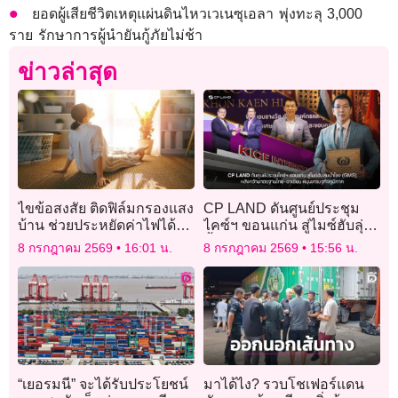
ยอดผู้เสียชีวิตเหตุแผ่นดินไหวเวเนซุเอลา พุ่งทะลุ 3,000
ราย รักษาการผู้นำยันกู้ภัยไม่ช้า
ข่าวล่าสุด
ไขข้อสงสัย ติดฟิล์มกรองแสง
CP LAND ดันศูนย์ประชุม
บ้าน ช่วยประหยัดค่าไฟได้
ไคซ์ฯ ขอนแก่น สู่ไมซ์ฮับลุ่ม
จริงไหม
น้ำโขง(GMS) หลังคว้า
8 กรกฎาคม 2569
16:01 น.
8 กรกฎาคม 2569
15:56 น.
มาตรฐานไทย–อาเซียน หนุน
เศรษฐกิจภูมิภาค
“เยอรมนี” จะได้รับประโยชน์
มาได้ไง? รวบโชเฟอร์แดน