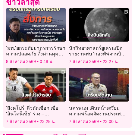
ข่าวล่าสุด
‘มท.’ยกระดับมาตรการรักษา
นักวิทยาศาสตร์ยูเครนเปิด
ความปลอดภัย ตั้งด่านคุม
รายงานพบ ‘กองทัพจานบิน’
เข้ม ‘อาวุธปืน–ยาเสพติด’
ใกล้ดวงจันทร์
8 สิงหาคม 2569
0:48 น.
7 สิงหาคม 2569
23:27 น.
ป้องเหตุรุนแรง-อาชญากรรม
ในพื้น
‘สิงคโปร์’ ลิ่วตัดเชือก เขี่ย
นครพนม เดินหน้าเตรียม
‘อินโดนีเซีย’ ร่วง –
ความพร้อมจัดงานประเพณี
‘เวียดนาม’ แชมป์กลุ่ม
ไหลเรือไฟ ประจำปี 2569
7 สิงหาคม 2569
23:25 น.
7 สิงหาคม 2569
23:00 น.