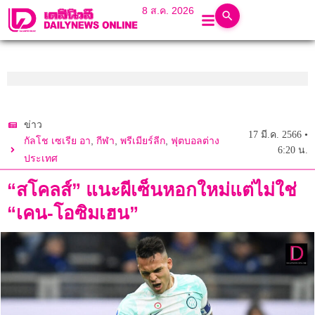
8 ส.ค. 2026
ข่าว
17 มี.ค. 2566 •
,
,
,
กัลโช เซเรีย อา
กีฬา
พรีเมียร์ลีก
ฟุตบอลต่าง
6:20 น.
ประเทศ
“สโคลส์” แนะผีเซ็นหอกใหม่แต่ไม่ใช่
“เคน-โอซิมเฮน”