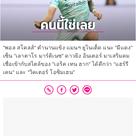
"พอล สโคลส์" ตำนานแข้ง แมนฯ ยูไนเต็ด แนะ "ผีแดง"
เซ็น "เลาตาโร มาร์ติเนซ" ดาวยิง อินเตอร์ มาเสริมคม
เชื่อเข้ากับสไตล์ของ "เอริค เทน ฮาก" ได้ดีกว่า "แฮร์รี
เคน" และ "วิคเตอร์ โอซิมเฮน"