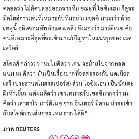
ตลอดว่า ไม่คิดปล่อยออกจากทีม ขณะที่ โอซิมเฮม ก็ดูจะ
มีสไตล์การเล่นที่เหมาะกับทีมอย่าง เชลซี มากกว่า ด้วย
เหตุนี้ อดีตจอมทัพหัวแดงเพลิง จึงมองว่า มาร์ติเนซ คือ
คนที่เหมาะที่สุดที่จะเข้ามาแก้ปัญหาในแนวรุกของ เรด 
เดวิลส์
สโคลส์ กล่าวว่า “ผมไม่คิดว่า เคน จะย้ายไปจากทอต
แนม ผมคิดว่า มันเป็นเรื่องยากที่จะต่อรองกับ แดเนียล 
เลวี (ประธานสโมสรสเปอร์ส) ส่วน โอซิมเฮน เป็นนักเตะ
ฝีเท้าเยี่ยม แต่ผมคิดว่า เขาเหมาะกับเชลซีมากกว่า ผม
คิดว่า เลาตาโร มาร์ติเนซ จาก อินเตอร์ มิลาน น่าจะเข้า
กับสไตล์การเล่นของ เทน ฮาก ได้ดี”.
ภาพ REUTERS