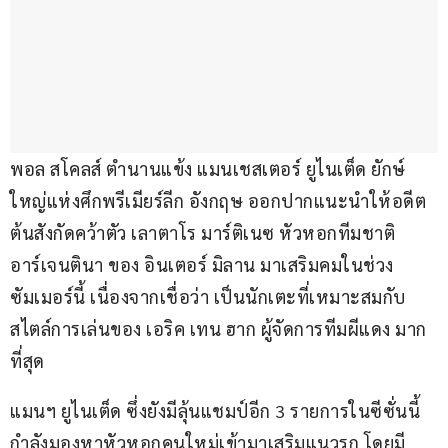
พอล สโคลส์ ตำนานแข้ง แมนเชสเตอร์ ยูไนเต็ด ยักษ์
ใหญ่แห่งศึกพรีเมียร์ลีก อังกฤษ ออกปากแนะนำให้อดีต
ต้นสังกัดคว้าตัว เลาตาโร มาร์ติเนซ หัวหอกทีมชาติ
อาร์เจนตินา ของ อินเตอร์ มิลาน มาเสริมคมในช่วง
ซัมเมอร์นี้ เนื่องจากเชื่อว่า เป็นนักเตะที่เหมาะสมกับ
สไตล์การเล่นของ เอริค เทน ฮาก ผู้จัดการทีมผีแดง มาก
ที่สุด
แมนฯ ยูไนเต็ด ซึ่งยังมีลุ้นแชมป์อีก 3 รายการในซีซั่นนี้ 
กำลังมองหาหัวหอกคนใหม่เข้ามาเสริมแนวรุก โดยมี 