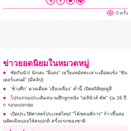
0 ครั้ง
ข่าวยอดนิยมในหมวดหมู่
ซัดกันนัว! นักเตะ “ผีแดง” เหวี่ยงหมัดทะเลาะเดือดแข้ง “ซัน
เดอร์แลนด์” (มีคลิป)
‘ช้างศึก’ ดวลเดือด ‘เสือเหลือง’ ค่ำนี้ เปิดสถิติสุดสูสี
โปรแกรมประเดิมสนามศึกลูกหนัง “เดลินิวส์ คัพ” รุ่น 16 ปี
ก รอบแบ่งกลุ่ม
เปิดประวัติศาสตร์ประเทศไทย! “โค้ชคนพิการ” ก้าวขึ้นสอ
นพิคเคิลบอลให้คนปกติ ครั้งแรกของชาติ