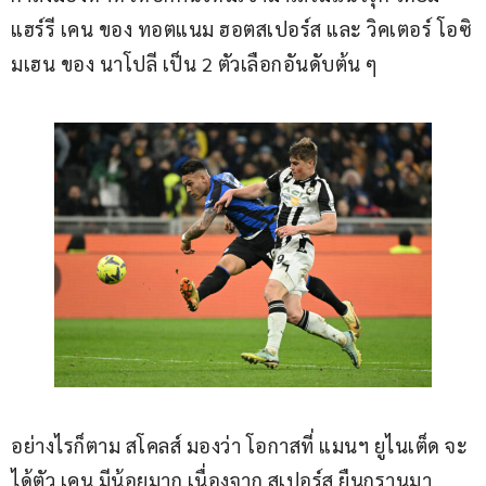
แฮร์รี เคน ของ ทอตแนม ฮอตสเปอร์ส และ วิคเตอร์ โอซิ
มเฮน ของ นาโปลี เป็น 2 ตัวเลือกอันดับต้น ๆ
อย่างไรก็ตาม สโคลส์ มองว่า โอกาสที่ แมนฯ ยูไนเต็ด จะ
ได้ตัว เคน มีน้อยมาก เนื่องจาก สเปอร์ส ยืนกรานมา