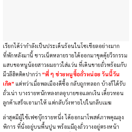
เรียกได้ว่ากำลังเป็นประเด็นร้อนในโซเชียลอย่างมาก 
ที่พักหลังมานี้ ชาวเน็ตหลายรายได้ออกมาขุดคุ้ยวีรกรรม
แสบขอหนูน้อยสาวผมยาวใส่แว่น ที่เดินขายถั่วพร้อมกับ
มีวลีฮิตติดปากว่า
 “พี่ ๆ ช่วยหนูซื้อถั่วหน่อย วันนี้วัน
เกิด” 
แต่ทว่าเมื่อพลเมืองดีซื้อ กลับถูกหลอก บ้างก็ได้รับ
ถั่วเน่า บางรายหนักหลงกลอุบายขอแลกเงิน เดี๋ยวทอน
ลูกค้าเสร็จเอามาให้ แต่กลับวิ่งหายไปในกลีบเมฆ
ล่าสุดมีผู้ใช้เฟซบุ๊กรายหนึ่ง ได้ออกมาโพสต์ภาพคุณลุง
พิการ ที่นั่งอยู่บนพื้นปูน พร้อมมีถุงถั่ววางอยู่ตรงหน้า