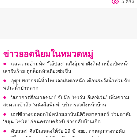
5 ครั้ง
ข่าวยอดนิยมในหมวดหมู่
แฉความอำมหิต “ไอ้ป๋อง” แก๊งอุ้มฆ่าฝังดิน! เหยื่อเปิดหน้า
เล่าฝันร้าย ถูกล็อกหัวเตียงข่มขืน
อุตุฯ พยากรณ์ทั่วไทยเจอฝนตกหนัก เตือนระวังน้ำท่วมฉับ
พลัน-น้ำป่าหลาก
‘สภาการสื่อมวลชนฯ’ จับมือ ‘เซเว่น อีเลฟเว่น’ เพิ่มความ
สะดวกเข้าถึง ‘หนังสือพิมพ์’ บริการส่งถึงหน้าบ้าน
เอฟซีวางช่อดอกไม้หน้าสถาบันนิติวิทยาศาสตร์ ร่วมอาลัย
‘ฮลุน โซโล่’ ก่อนครอบครัวรับร่างกลับบ้านเกิด
ดับสลด! ศิลปินเพลงใต้วัย 29 ขี่ จยย. ตกหลุมวางท่อดับ