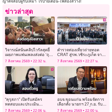
ญาติจี้สอบผู้รับเหมา ไร้ป้ายเตือน-ไฟส่องสว่าง!
ข่าวล่าสุด
วิจารณ์สนั่นคลิปไวรัลสุดยี้
ตำรวจท่องเที่ยวถ่ายทอด
เผยภาพแฟนเพลงส่งต่อ ‘ถุง
CRAT สู่รพ.วชิระภูเก็ต จาก
ปัสสาวะ’ ข้ามหัวคนดูกลาง
‘หลีก–ปิด–ป้องกัน’ สู่ระบบ
7 สิงหาคม 2569
22:32 น.
7 สิงหาคม 2569
22:27 น.
เทศกาลดนตรีดัง
ความปลอดภัย ก่อน–
ระหว่าง–หลังเกิดเหตุ
“คุรุสภา” เปิดรับสมัคร
อบจ.ขอนแก่น พร้อมจัดการ
ทดสอบและประเมิน
เลือกตั้ง นายกฯ 27 ก.ย. รับ
สมรรถนะทางวิชาชีพครู
สมัคร 17-21 ส.ค. นี้
7 สิงหาคม 2569
22:06 น.
7 สิงหาคม 2569
22:00 น.