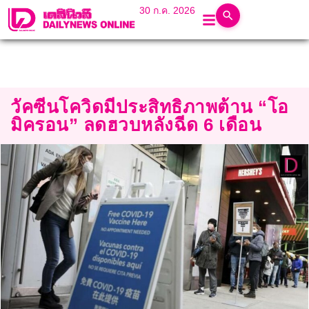
30 ก.ค. 2026
วัคซีนโควิดมีประสิทธิภาพต้าน “โอ
มิครอน” ลดฮวบหลังฉีด 6 เดือน