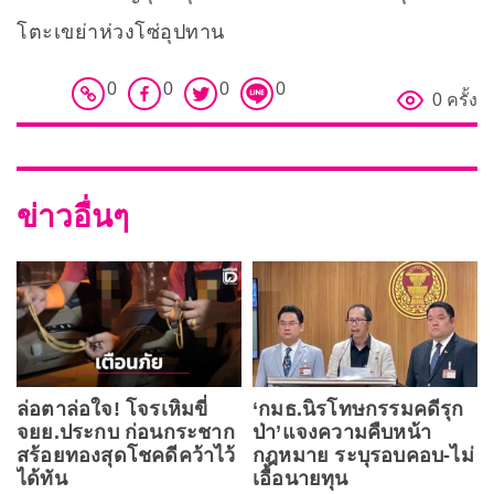
โตะเขย่าห่วงโซ่อุปทาน
0
0
0
0
0 ครั้ง
ข่าวอื่นๆ
ล่อตาล่อใจ! โจรเหิมขี่
‘กมธ.นิรโทษกรรมคดีรุก
จยย.ประกบ ก่อนกระชาก
ป่า’แจงความคืบหน้า
สร้อยทองสุดโชคดีคว้าไว้
กฎหมาย ระบุรอบคอบ-ไม่
ได้ทัน
เอื้อนายทุน