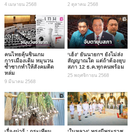
4 เมษายน 2568
2 ตุลาคม 2568
คนไทยคุ้นชินเกม
‘เฮ้ง’ ยันนายกฯ ยังไม่ส่ง
การเมืองเดิม หมุนวน
สัญญาณใด แต่ถ้าต้องยุบ
ซ้ำซากทำให้สังคมติด
สภา 12 ธ.ค.ทุกคนพร้อม
หล่ม
25 พฤศจิกายน 2568
9 มีนาคม 2568
เรื่องน่ารู้ : กระเทียม
‘ในหลวง’ ทรงมีพระราช