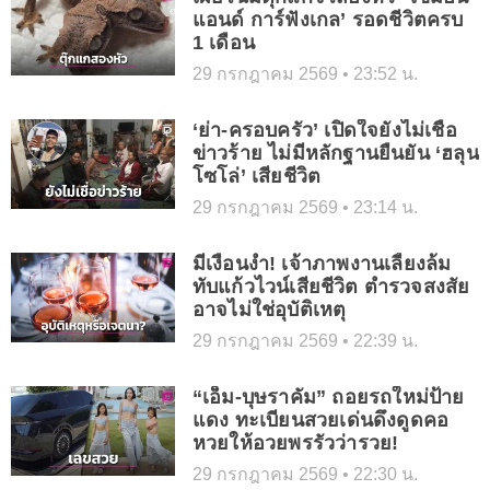
แอนด์ การ์ฟังเกล’ รอดชีวิตครบ
1 เดือน
29 กรกฎาคม 2569
23:52 น.
‘ย่า-ครอบครัว’ เปิดใจยังไม่เชื่อ
ข่าวร้าย ไม่มีหลักฐานยืนยัน ‘ฮลุน
โซโล่’ เสียชีวิต
29 กรกฎาคม 2569
23:14 น.
มีเงื่อนงำ! เจ้าภาพงานเลี้ยงล้ม
ทับแก้วไวน์เสียชีวิต ตำรวจสงสัย
อาจไม่ใช่อุบัติเหตุ
29 กรกฎาคม 2569
22:39 น.
“เอ็ม-บุษราคัม” ถอยรถใหม่ป้าย
แดง ทะเบียนสวยเด่นดึงดูดคอ
หวยให้อวยพรรัวว่ารวย!
29 กรกฎาคม 2569
22:30 น.