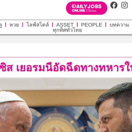
ู
หวย
ไลฟ์สไตล์
ASSET
PEOPLE
บทความ
ทุกทิศทั่วไทย
ิส เยอรมนีอัดฉีดทางทหารให