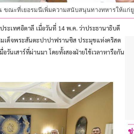
น ขณะที่เยอรมนีเพิ่มความสนับสนุนทางทหารให้แก่ย
ะเทศอิตาลี เมื่อวันที่ 14 พ.ค. ว่าประธานาธิบดี
าพบสมเด็จพระสันตะปาปาฟรานซิส ประมุขแห่งคริสต
ื่อวันเสาร์ที่ผ่านมา โดยทั้งสองฝ่ายใช้เวลาหารือกัน
ข