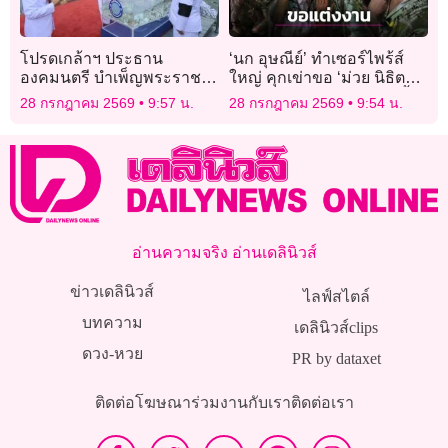
โปรดเกล้าฯ ประธาน
‘นก อุษณีย์’ ทำเซอร์ไพร้ส์
องคมนตรี บำเพ็ญพระราช
ใหญ่ คุกเข่าขอ ‘ม่วย นิธิตรา’
กุศลปล่อยโค-นก-ปลา วัน
ด้านแฟนสาวตอบเซย์เยสทั้ง
28 กรกฎาคม 2569
9:57 น.
28 กรกฎาคม 2569
9:54 น.
เฉลิมพระชนมพรรษา
น้ำตา!
อ่านความจริง อ่านเดลินิวส์
ข่าวเดลินิวส์
ไลฟ์สไตล์
บทความ
เดลินิวส์clips
ดวง-หวย
PR by dataxet
ติดต่อโฆษณา
ร่วมงานกับเรา
ติดต่อเรา