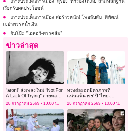
เกาะประเด็นการเมือง ‘สุริยะ’ ท้าร้องได้เลย ถ้ามีหลักฐาน
เรียกรับผลประโยชน์
เกาะประเด็นการเมือง ส่อร้าวหนัก! โพยลับสับ ‘พิพัฒน์’
เขย่าพรรคน้ำเงิน
จับโป๊ะ “ไอลอว์-พรรคส้ม”
ข่าวล่าสุด
“aron!” ส่งเพลงใหม่ “Not For
ทรงต่อยอดมิตรภาพที่
A Lack Of Trying” ถ่ายทอด
แน่นแฟ้น ๗๕ ปี ‘ไทย-
ความรักความทรงจำสุด
สปป.ลาว’
28 กรกฎาคม 2569
10:00 น.
28 กรกฎาคม 2569
10:00 น.
อบอุ่น