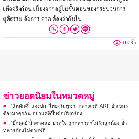
เท็จจริงก่อน เนื่องจากอยู่ในขั้นตอนของกระบวนการ
ยุติธรรม อัยการ ศาล ต้องว่ากันไป
0 ครั้ง
ข่าวยอดนิยมในหมวดหมู่
‘สีหศักดิ์’ แจงปม ‘ไทย-กัมพูชา’ กลางเวที ARF ย้ำเขมร
ต้องมาคุยกัน อย่าแค่ตีปี๊บข้อเรียกร้อง
‘บิ๊กดุลย์’น้ำตาคลอ ปวดใจ ถูกกล่าวหาไม่รักลูกน้อง ย้ำ
ทหารต้องไม่ตายฟรี