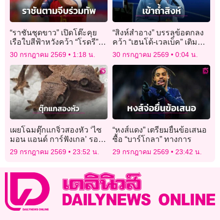
“ราชันชุดขาว” เปิดโต๊ะคุย
“สิงห์สำอาง” บรรลุข้อตกลง
เรือใบสีฟ้าหวังคว้า “โรดรี”
คว้า “เฮนโด้-เวลเบ็ค” เติม
ร่วมทัพ
ความเก๋า
30 กรกฎาคม 2569
1:18 น.
30 กรกฎาคม 2569
0:04 น.
เผยโฉมตุ๊กแกจิ๋วสองหัว ‘ไซ
“หงส์แดง” เตรียมยื่นข้อเสนอ
มอน แอนด์ การ์ฟังเกล’ รอด
ซื้อ “บาร์โกลา” ทางการ
ชีวิตครบ 1 เดือน
29 กรกฎาคม 2569
23:52 น.
29 กรกฎาคม 2569
23:42 น.