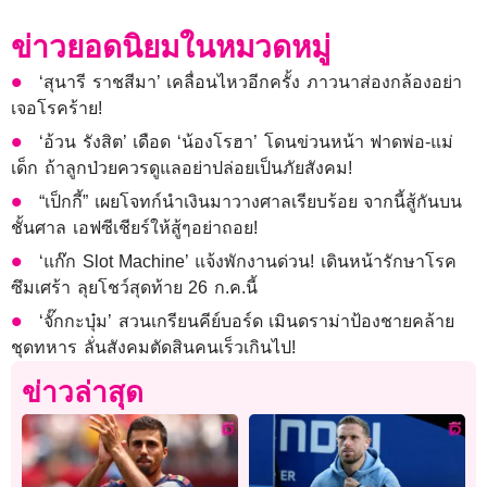
ข่าวยอดนิยมในหมวดหมู่
‘สุนารี ราชสีมา’ เคลื่อนไหวอีกครั้ง ภาวนาส่องกล้องอย่า
เจอโรคร้าย!
‘อ้วน รังสิต’ เดือด ‘น้องโรฮา’ โดนข่วนหน้า ฟาดพ่อ-แม่
เด็ก ถ้าลูกป่วยควรดูแลอย่าปล่อยเป็นภัยสังคม!
“เป็กกี้” เผยโจทก์นำเงินมาวางศาลเรียบร้อย จากนี้สู้กันบน
ชั้นศาล เอฟซีเชียร์ให้สู้ๆอย่าถอย!
‘แก๊ก Slot Machine’ แจ้งพักงานด่วน! เดินหน้ารักษาโรค
ซึมเศร้า ลุยโชว์สุดท้าย 26 ก.ค.นี้
‘จั๊กกะบุ๋ม’ สวนเกรียนคีย์บอร์ด เมินดราม่าป้องชายคล้าย
ชุดทหาร ลั่นสังคมตัดสินคนเร็วเกินไป!
ข่าวล่าสุด