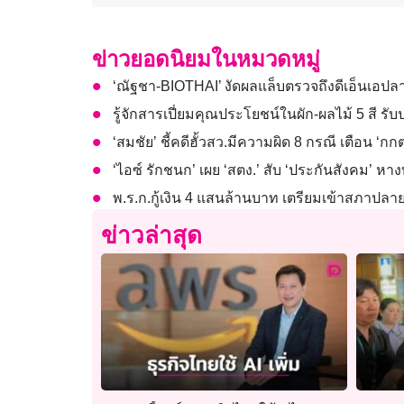
ข่าวยอดนิยมในหมวดหมู่
‘ณัฐชา-BIOTHAI’ งัดผลแล็บตรวจถึงดีเอ็นเอป
รู้จักสารเปี่ยมคุณประโยชน์ในผัก-ผลไม้ 5 สี ร
‘สมชัย’ ชี้คดีฮั้วสว.มีความผิด 8 กรณี เตือน ‘กกต
‘ไอซ์ รักชนก’ เผย ‘สตง.’ สับ ‘ประกันสังคม’ หา
พ.ร.ก.กู้เงิน 4 แสนล้านบาท เตรียมเข้าสภาปลาย 
ข่าวล่าสุด