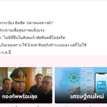
ลากระป๋อง ยันชัด ‘ปลาหมอคางดำ’
ับประทานเพื่อสุขภาพแข็งแรง
.’ ไม่มีที่ยืนในสังคมถ้าตัดสินคดีไม่สุจริต
งบไม่เจอเพราะใช้ Excel ดันทุรังทำระบบเอง แต่ก็ไม่ใช้
ก.ค.นี้