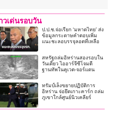
่าวเด่นรอบวัน
ป.ป.ช.จ่อเรียก ‘มหาดไทย’ ส่ง
ข้อมูลกระดาษคำตอบเพิ่ม
แนะชะลอบรรจุลอตที่เหลือ
สหรัฐถล่มอิหร่านสองรอบใน
วันเดียว ไออาร์จีซีโจมตี
ฐานทัพในคูเวต-จอร์แดน
ทรัมป์เล็งขยายปฏิบัติการ
อิหร่าน จ่อยึดเกาะคาร์ก ถล่ม
ภูเขาใกล้ศูนย์นิวเคลียร์