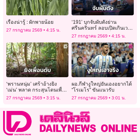
เรื่องน่ารู้ : ผักพายน้อย
‘191’ บุกจับผับดังย่าน
ศรีนครินทร์ ลอบเปิดเกินเวลา
27 กรกฎาคม 2569
4:15 น.
จำหน่ายเหล้าให้เด็ก
27 กรกฎาคม 2569
4:15 น.
‘พรานหนุ่ม’ เศร้าอ้างยิง
ผอ.กีฬางูใหญ่ยันเองอยากได้
‘เม่น’ พลาด กระสุนโดนเพื่อน
“โรเมโร” ขันแนวรับ
รักดับสลด ยอมรับผิดยืนรอม
27 กรกฎาคม 2569
3:15 น.
27 กรกฎาคม 2569
3:01 น.
อบตัวกับตำรวจ