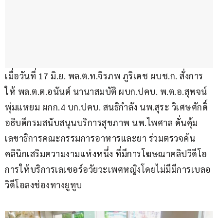
เมื่อวันที่ 17 มิ.ย. พล.ต.ท.จิรภพ ภูริเดช ผบช.ก. สั่งการ
ให้ พล.ต.ต.อนันต์ นานาสมบัติ ผบก.ปคบ. พ.ต.อ.สุพจน์ 
พุ่มแหยม ผกก.4 บก.ปคบ. สนธิกำลัง นพ.สุระ วิเศษศักดิ์ 
อธิบดีกรมสนับสนุนบริการสุขภาพ นพ.ไพศาล ดั่นคุ้ม 
เลขาธิการคณะกรรมการอาหารและยา ร่วมตรวจค้น
คลินิกเสริมความงามแห่งหนึ่ง ที่มีการโฆษณาคลิปวิดีโอ
การให้บริการเลเซอร์อวัยวะเพศหญิงโดยไม่มีมีการเบลอ
วิดีโอลงช่องทางยูทูบ