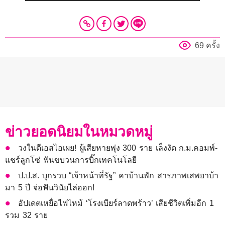
69 ครั้ง
ข่าวยอดนิยมในหมวดหมู่
วงในดีเอสไอเผย! ผู้เสียหายพุ่ง 300 ราย เล็งงัด ก.ม.คอมพ์-
แชร์ลูกโซ่ ฟันขบวนการบิ๊กเทคโนโลยี
ป.ป.ส. บุกรวบ “เจ้าหน้าที่รัฐ” คาบ้านพัก สารภาพเสพยาบ้า
มา 5 ปี จ่อฟันวินัยไล่ออก!
อัปเดตเหยื่อไฟไหม้ ‘โรงเบียร์ลาดพร้าว’ เสียชีวิตเพิ่มอีก 1
รวม 32 ราย