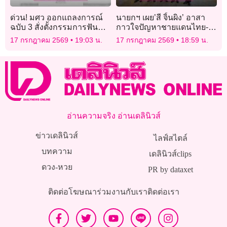
ด่วน! มศว ออกแถลงการณ์
นายกฯ เผย’สี จิ้นผิง’ อาสา
ฉบับ 3 สั่งตั้งกรรมการฟัน
กาวใจปัญหาชายแดนไทย-
“วินัยร้ายแรง” 1 บุคลากร พัน
กัมพูชา แจงปมส่งรถถัง คำ
17 กรกฎาคม 2569
19:03 น.
17 กรกฎาคม 2569
18:59 น.
คดีโกงสอบท้องถิ่น
สั่งซื้อมีก่อนแล้วสู้รบ
อ่านความจริง อ่านเดลินิวส์
ข่าวเดลินิวส์
ไลฟ์สไตล์
บทความ
เดลินิวส์clips
ดวง-หวย
PR by dataxet
ติดต่อโฆษณา
ร่วมงานกับเรา
ติดต่อเรา