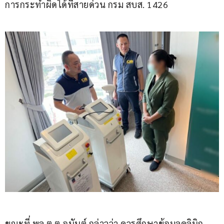
การกระทำผิดได้ที่สายด่วน กรม สบส. 1426
ขณะที่ พล.ต.ต.อนันต์ กล่าวว่า ควรศึกษาข้อมูลคลินิก