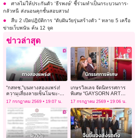
ศาลไม่ให้ประกันตัว ‘ธีรพงษ์’ ชี้ร่วมทำเป็นกระบวนการ-
กลัวหนี ส่งนอนคุกชั้นสอบสวน!
สืบ 2 เปิดปฎิบัติการ “ดับฝันวัยรุ่นสร้างตัว “ ทลาย 5 เครือ
ข่ายเว็บพนัน ค้น 12 จุด
ข่าวล่าสุด
“กสทช.”บนทางสองแพร่ง!
เกษรวิลเลจ จัดนิทรรศการ
ความเสี่ยงลายเซ็นโมฆะ-มติ
พิเศษ “GAYSORN ART
ปริ่มน้ำล้มกระดานหรือไม่?
HOUSE : THE ART OF
17 กรกฎาคม 2569
19:07 น.
17 กรกฎาคม 2569
19:06 น.
LIVING”