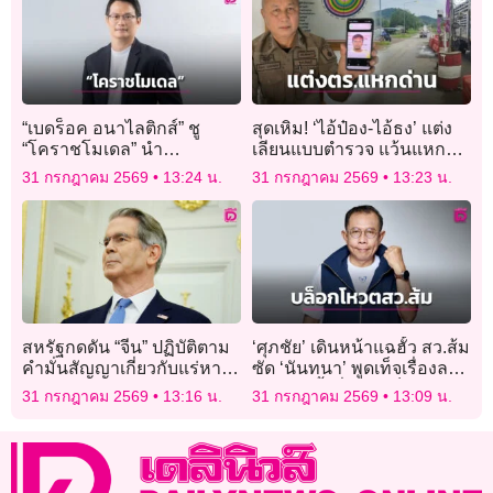
“เบดร็อค อนาไลติกส์” ชู
สุดเหิม! ‘ไอ้ป๋อง-ไอ้ธง’ แต่ง
“โคราชโมเดล” นำ
เลียนแบบตำรวจ แว้นแหก
แพลตฟอร์ม AI พลิกโฉม
ด่าน คาดมุ่งหน้าสระแก้ว
31 กรกฎาคม 2569
13:24 น.
31 กรกฎาคม 2569
13:23 น.
เทศบาลนครนครราชสีมา สู่
ต้นแบบ Smart City
สหรัฐกดดัน “จีน” ปฏิบัติตาม
‘ศุภชัย’ เดินหน้าแฉฮั้ว สว.ส้ม
คำมั่นสัญญาเกี่ยวกับแร่หา
ซัด ‘นันทนา’ พูดเท็จเรื่องลง
ยาก-ผลิตภัณฑ์เกษตร
เช่าห้องทั้งที่มีใบเสร็จ
31 กรกฎาคม 2569
13:16 น.
31 กรกฎาคม 2569
13:09 น.