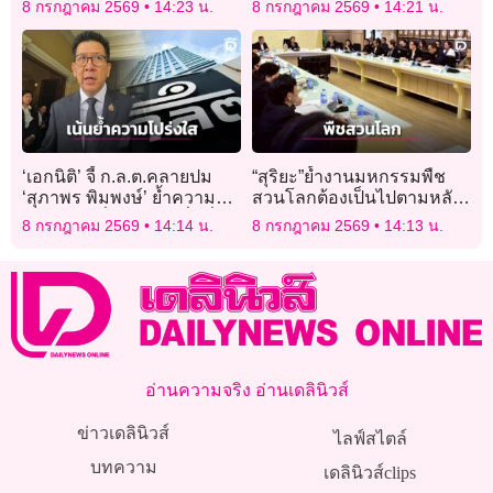
8 กรกฎาคม 2569
14:23 น.
8 กรกฎาคม 2569
14:21 น.
ปราบโจร
‘เอกนิติ’ จี้ ก.ล.ต.คลายปม
“สุริยะ”ย้ำงานมหกรรมพืช
‘สุภาพร พิมพงษ์’ ย้ำความ
สวนโลกต้องเป็นไปตามหลัก
โปร่งใส หวั่นกระทบเชื่อมั่น
เกณฑ์
8 กรกฎาคม 2569
14:14 น.
8 กรกฎาคม 2569
14:13 น.
องค์กร
อ่านความจริง อ่านเดลินิวส์
ข่าวเดลินิวส์
ไลฟ์สไตล์
บทความ
เดลินิวส์clips