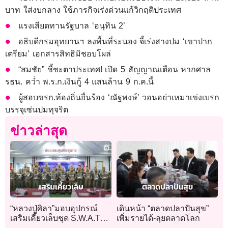
บาท ใส่งบกลาง ใช้ภารกิจเร่งด่วนแก้วิกฤติประเทศ
แรงเสียดทานรัฐบาล ‘อนุทิน 2’
อธิบดีกรมอุทยานฯ ลงพื้นที่ระนอง จี้เร่งสางปม ‘เขาปาก
เตรียม’ เอกสารสิทธิมิชอบโผล่
“สมชัย” ชี้ชะตาประเทศ! เปิด 5 สัญญาณเตือน หากศาล
รธน. คว่ำ พ.ร.ก.เงินกู้ 4 แสนล้าน 9 ก.ค.นี้
ผู้สอบขรก.ท้องถิ่นยื่นร้อง ‘ณัฐพงษ์’ วอนอย่าเหมาเข่งเบรก
บรรจุเซ่นปมทุจริต
ข่าวล่าสุด
“หลวงปู่ศิลา”มอบอุปกรณ์
เดินหน้า “ตลาดปลาปันสุข”
เสริมเคี้ยวเล็บชุด S.W.A.T
เพิ่มรายได้-ลุยตลาดโลก
ภ.จว.กาฬสินธุ์ พร้อมลุย