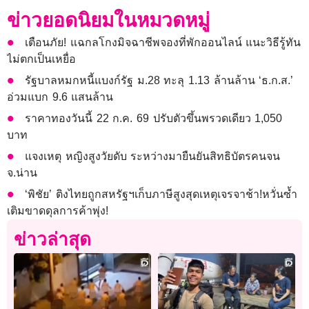
ข่าวยอดนิยมในหมวดหมู่
เตือนภัย! แฉกลโกงมิจฉาชีพจองที่พักออนไลน์ แนะวิธีรู้ทัน
ไม่ตกเป็นเหยื่อ
รัฐบาลหมกหนี้แบงก์รัฐ ม.28 ทะลุ 1.13 ล้านล้าน ‘ธ.ก.ส.’
อ่วมแบก 9.6 แสนล้าน
ราคาทองวันนี้ 22 ก.ค. 69 ปรับตัวขึ้นพรวดเดียว 1,050
บาท
แจงเหตุ หญิงสูงวัยดับ ระหว่างมายืนยันสิทธิบัตรคนจน
จ.น่าน
‘พิชัย’ ติงไทยถูกสหรัฐฯเก็บภาษีสูงสุดเหตุเจรจาช้า!หวั่นซ้ำ
เติมขาดดุลการค้าพุ่ง!
ข่าวล่าสุด