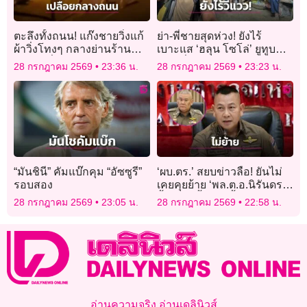
ตะลึงทั้งถนน! แก๊งชายวิ่งแก้
ย่า-พี่ชายสุดห่วง! ยังไร้
ผ้าวิ่งโทงๆ กลางย่านร้าน
เบาะแส ‘ฮลุน โซโล่’ ยูทูบ
อาหารชื่อดังในออสเตรเลีย
เบอร์ชื่อดังหายตัวปริศนา
28 กรกฎาคม 2569
23:36 น.
28 กรกฎาคม 2569
23:23 น.
จอร์เจีย
“มันชินี” คัมแบ๊กคุม “อัซซูรี”
‘ผบ.ตร.’ สยบข่าวลือ! ยันไม่
รอบสอง
เคยคุยย้าย ‘พล.ต.อ.นิรันดร’
จี้ตำรวจตั้งหน้าตั้งตาทำงาน
28 กรกฎาคม 2569
23:05 น.
28 กรกฎาคม 2569
22:58 น.
อ่านความจริง อ่านเดลินิวส์