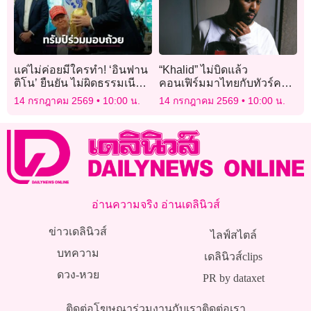
แค่ไม่ค่อยมีใครทำ! ‘อินฟาน
“Khalid” ไม่บิดแล้ว
ติโน’ ยืนยัน ไม่ผิดธรรมเนียม
คอนเฟิร์มมาไทยกับทัวร์ครั้ง
‘ทรัมป์’ ร่วมมอบถ้วยแชมป์
ใหม่ “It’s Always Summer
14 กรกฎาคม 2569
10:00 น.
14 กรกฎาคม 2569
10:00 น.
บอลโลก
Somewhere Tour”
อ่านความจริง อ่านเดลินิวส์
ข่าวเดลินิวส์
ไลฟ์สไตล์
บทความ
เดลินิวส์clips
ดวง-หวย
PR by dataxet
ติดต่อโฆษณา
ร่วมงานกับเรา
ติดต่อเรา