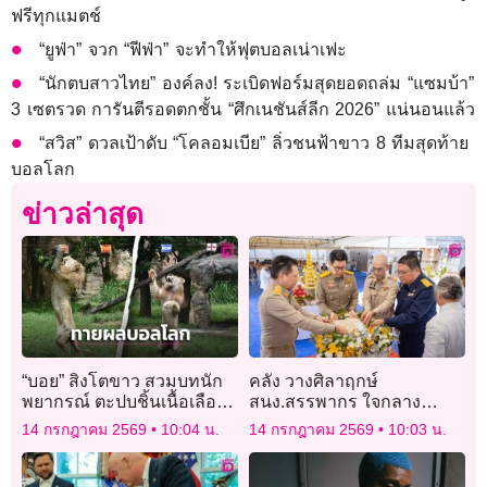
ฟรีทุกแมตช์
“ยูฟ่า” จวก “ฟีฟ่า” จะทำให้ฟุตบอลเน่าเฟะ
“นักตบสาวไทย” องค์ลง! ระเบิดฟอร์มสุดยอดถล่ม “แซมบ้า”
3 เซตรวด การันตีรอดตกชั้น “ศึกเนชันส์ลีก 2026” แน่นอนแล้ว
“สวิส” ดวลเป้าดับ “โคลอมเบีย” ลิ่วชนฟ้าขาว 8 ทีมสุดท้าย
บอลโลก
ข่าวล่าสุด
“บอย” สิงโตขาว สวมบทนัก
คลัง วางศิลาฤกษ์
พยากรณ์ ตะปบชิ้นเนื้อเลือก
สนง.สรรพากร ใจกลาง
“สเปน-อาร์เจนตินา” ฉลุยชิง
สุขุมวิท ธพส.รับไม้สร้าง ชู
14 กรกฎาคม 2569
10:04 น.
14 กรกฎาคม 2569
10:03 น.
บอลโลก 2026
มาตรฐานอาคารสีเขียว