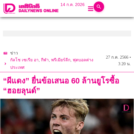
14 ก.ค. 2026
ข่าว
27 ก.ค. 2566 •
,
,
,
กัลโช เซเรีย อา
กีฬา
พรีเมียร์ลีก
ฟุตบอลต่าง
3:20 น.
ประเทศ
“ผีแดง” ยื่นข้อเสนอ 60 ล้านยูโรซื้อ
“ฮอยลุนด์”