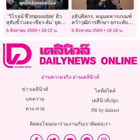
‘วิโรจน์’ชี้’impossible’ ดิว
อธิบดีสกร. หนุนทหารเกณฑ์
สลับขั้ว’แดง-เขียว-ส้ม’ ยุค
คว้าวุฒิการศึกษา ยกระดับ
น้ำเงินครองเมือง เชื่อ
หลักสูตรใหม่ เทียบโอน 300
6 สิงหาคม 2569
18:22 น.
6 สิงหาคม 2569
18:18 น.
เจอ’องค์กรอิสระ-เครือข่าย
ชม.การฝึก
ท้องถิ่น’เล่นงานอยู่ดี
อ่านความจริง อ่านเดลินิวส์
ข่าวเดลินิวส์
ไลฟ์สไตล์
บทความ
เดลินิวส์clips
ดวง-หวย
PR by dataxet
ติดต่อโฆษณา
ร่วมงานกับเรา
ติดต่อเรา