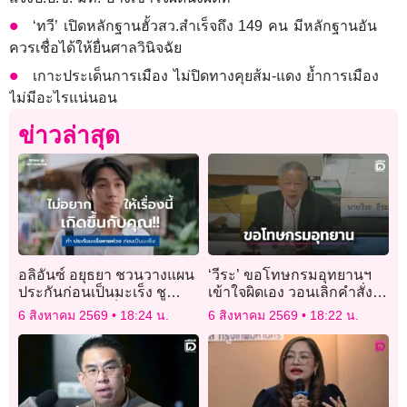
‘ทวี’ เปิดหลักฐานฮั้วสว.สำเร็จถึง 149 คน มีหลักฐานอัน
ควรเชื่อได้ให้ยื่นศาลวินิจฉัย
เกาะประเด็นการเมือง ไม่ปิดทางคุยส้ม-แดง ยํ้าการเมือง
ไม่มีอะไรแน่นอน
ข่าวล่าสุด
อลิอันซ์ อยุธยา ชวนวางแผน
‘วีระ’ ขอโทษกรมอุทยานฯ
ประกันก่อนเป็นมะเร็ง ชู
เข้าใจผิดเอง วอนเลิกคำสั่ง
ผลิตภัณฑ์ “มะเร็งหายห่วง”
สอบหัวหน้า ‘อช. สิมิลัน’
6 สิงหาคม 2569
18:24 น.
6 สิงหาคม 2569
18:22 น.
ผ่านหนังโฆษณา