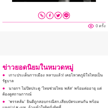
0 ครั้ง
ข่าวยอดนิยมในหมวดหมู่
เกาะประเด็นการเมือง หลาบแล้ว! เคยโหวตภูมิใจไทยเป็น
รัฐบาล
นายกฯ ไม่ปิดประตู ‘ไทยช่วยไทย พลัส’ พร้อมต่ออายุ แต่
ต้องดูสถานการณ์
‘พรรคส้ม’ ยินดีถูกสอบกรณีสก.เสียบบัตรแทนกัน พร้อม
แจงป.ป.ช.-มท. อ้างเข้าใจผิดนั่งผิดที่