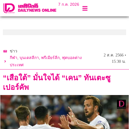
7 ก.ค. 2026
ข่าว
2 ส.ค. 2566 •
,
,
,
กีฬา
บุนเดสลีกา
พรีเมียร์ลีก
ฟุตบอลต่าง
15:30 น.
ประเทศ
“เสือใต้” มั่นใจได้ “เคน” ทันเตะซู
เปอร์คัพ