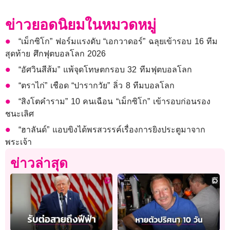
ข่าวยอดนิยมในหมวดหมู่
“เม็กซิโก” ฟอร์มแรงดับ “เอกวาดอร์” ฉลุยเข้ารอบ 16 ทีม
สุดท้าย ศึกฟุตบอลโลก 2026
“อัศวินสีส้ม” แพ้จุดโทษตกรอบ 32 ทีมฟุตบอลโลก
“ตราไก่” เชือด “ปารากวัย” ลิ่ว 8 ทีมบอลโลก
“สิงโตคำราม” 10 คนเฉือน “เม็กซิโก” เข้ารอบก่อนรอง
ชนะเลิศ
“ฮาลันด์” แอบขิงได้พรสวรรค์เรื่องการยิงประตูมาจาก
พระเจ้า
ข่าวล่าสุด