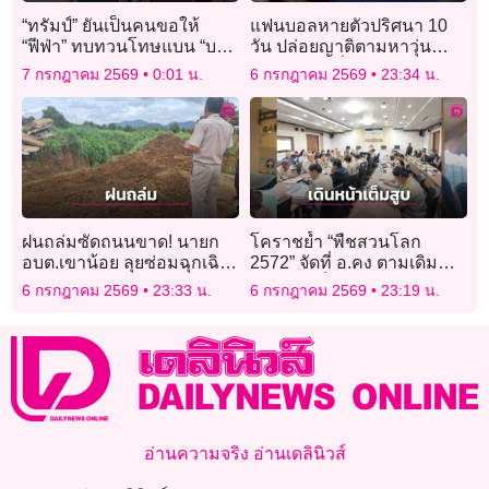
“ทรัมป์” ยันเป็นคนขอให้
แฟนบอลหายตัวปริศนา 10
“ฟีฟ่า” ทบทวนโทษแบน “บา
วัน ปล่อยญาติตามหาวุ่น
โลกุน”
ขณะเจ้าตัวนั่งเชียร์บอลโลก
7 กรกฎาคม 2569
0:01 น.
6 กรกฎาคม 2569
23:34 น.
สบายใจเฉิบ
ฝนถล่มซัดถนนขาด! นายก
โคราชย้ำ “พืชสวนโลก
อบต.เขาน้อย ลุยซ่อมฉุกเฉิน
2572” จัดที่ อ.คง ตามเดิม
ชาวบ้านคาใจถนนส่อไม่ได้
เดินหน้าเต็มสูบ รออนุมัติงบ
6 กรกฎาคม 2569
23:33 น.
6 กรกฎาคม 2569
23:19 น.
มาตรฐาน
83 ล้านทำ Master Plan
อ่านความจริง อ่านเดลินิวส์