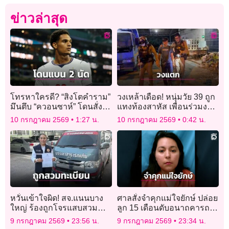
ข่าวล่าสุด
โทรหาใครดี? “สิงโตคำราม”
วงเหล้าเดือด! หนุ่มวัย 39 ถูก
มึนตึบ “ควอนซาห์” โดนสั่ง
แทงท้องสาหัส เพื่อนร่วมงาน
แบน 2 นัด
อ้างคู่กรณีแย่งมีดป้องกันตัว
10 กรกฎาคม 2569
1:27 น.
10 กรกฎาคม 2569
0:42 น.
หลังทะเลาะกันมานาน
หวั่นเข้าใจผิด! สจ.แนนบาง
ศาลสั่งจำคุกแม่ใจยักษ์ ปล่อย
ใหญ่ ร้องถูกโจรแสบสวม
ลูก 15 เดือนดับอนาถคารถ
ทะเบียนรถใช้ขโมยสายไฟ
ขณะอากาศร้อนจัด
9 กรกฎาคม 2569
23:56 น.
9 กรกฎาคม 2569
23:34 น.
วอน ตร.เร่งล่าตัว