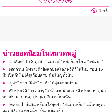
1 ครั้ง
ข่าวยอดนิยมในหมวดหมู่
“ฮาลันด์” รัว 2 ตุงพา “นอร์เวย์” พลิกล็อกโค่น “แซมบ้า”
เช็กด่วน! ฟีฟ่าลงคิวยิงสดบอลโลกฟรีทีวีในไทย รอบ 16
ทีมเป็นต้นไปได้ดูเกือบครบ ทีมใหญ่ทั้งนั้น
“ยูฟ่า” จวก “ฟีฟ่า” จะทำให้ฟุตบอลเน่าเฟะ
เปิดประวัติ “วาว จารุวัฒน์” จากนักแสดงตัวประกอบ สู่นัก
พากย์บอล ก่อนถูกจับกุมคดีแปะเว็บพนัน
“คลอปป์” ยืนยัน พร้อมใส่สุดกับ “อินทรีเหล็ก” แม้เคยพูดว่า
หมดพลัง แต่ตอนนี้ชาร์จมาเต็มแล้ว