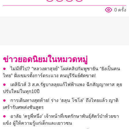
0 ครั้ง
ข่าวยอดนิยมในหมวดหมู่
ไม่มีที่ไป? “หลวงตาสุจย์” โผล่คลิปกัมพูชายัน “ยังเป็นคน
ไทย” ฝั่งเขมรตั้งการ์ดระแวง คนบุรีรัมย์ตัดขาด!
เดลินิวส์ 3 ส.ค.รัฐบาลลุยแก้ไฟฟ้าแพง ฉีกสัญญาทาส คุย
ปรับใหม่ในทุก10ปี
การเดินทางสุดท้าย! ร่าง ‘ฮลุน โซโล่’ ถึงไทยแล้ว ญาติ
เศร้ารับศพส่งชันสูตร
อาลัย ‘ครูพี่หนึ่ง’ เจ้าหน้าที่เขตรักษาพันธุ์สัตว์ป่าห้วยขา
แข้ง ผู้ให้ความรู้แก่เด็กและเยาวชน