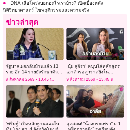
DNA เสือโคร่งบอกอะไรเราบ้าง? เปิดเบื้องหลัง
นิติวิทยาศาสตร์ ไขพฤติกรรมและความจริง
ข่าวล่าสุด
รัฐบาลเผยกลับบ้านแล้ว 13
‘นุ้ย สุจิรา’ หนุนใส่หลักสูตร
ราย อีก 14 รายยังรักษาตัว
เอาตัวรอดกราดยิงใน
เหตุกราดยิงรร.เทพศิรินทร์
โรงเรียน ย้ำสังคมอย่ามอง
9 สิงหาคม 2569
13:45 น.
9 สิงหาคม 2569
13:45 น.
ข้ามปัญหาบูลลี่ในเด็ก
‘พริษฐ์’ เปิดหลักฐานแฉเส้น
สุดสลด! “น้องกระเพรา” ม.1
เงินโกง สว. 4 จังหวัดโยงเจ้า
เหยื่อกราดยิงโรงเรียนดัง