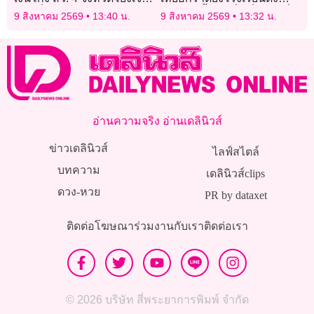
หน้าที่ กกต. รับ 8.6 แสนบาท
นนทบุรี สิ้นใจเพิ่มเป็นรายที่ 9
9 สิงหาคม 2569
13:40 น.
9 สิงหาคม 2569
13:32 น.
ตั้งศพวัดลาดปลาดุก
อ่านความจริง อ่านเดลินิวส์
ข่าวเดลินิวส์
ไลฟ์สไตล์
บทความ
เดลินิวส์clips
ดวง-หวย
PR by dataxet
ติดต่อโฆษณา
ร่วมงานกับเรา
ติดต่อเรา
© 2026 บริษัท สี่พระยาการพิมพ์ จำกัด