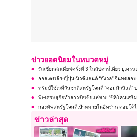
ข่าวยอดนิยมในหมวดหมู่
รัสเซียถล่มเคียฟครั้งที่ 3 ในสัปดาห์เดียว ยูเค
ออสเตรเลีย-ญี่ปุ่น-นิวซีแลนด์ “กังวล” จีนทดสอ
ทรัมป์ใช้เวทีวันชาติสหรัฐโจมตี “คอมมิวนิสต์
พิษเศรษฐกิจทำสาวรัสเซียแห่ขาย “ซิลิโคนเสร
กองทัพสหรัฐโจมตีเป้าหมายในอิหร่าน ตอบโต้ไออ
ข่าวล่าสุด