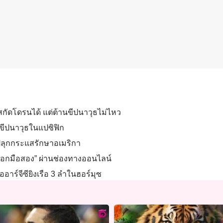
รนสกัดโดรนได้ แต่ต้านขีปนาวุธไม่ไหว
บขีปนาวุธในแปซิฟิก
” ปลุกกระแสรักษาอเมริกา
ิมอกมือสอง” ผ่านช่องทางออนไลน์
าร์จีซียิงเรือ 3 ลำในฮอร์มุซ