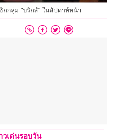
กลุ่ม "บริกส์" ในสัปดาห์หน้า
่าวเด่นรอบวัน