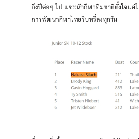
ถึงปีต่อๆ ไป แซะนักกีฬาทีมชาติตั้งใจแค่
การพัฒนากีฬาไทยริบหรี่ลงทุกวัน