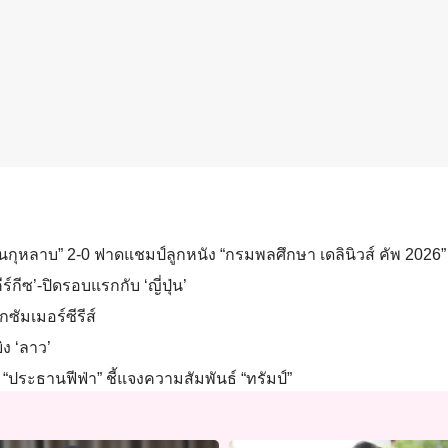
วนกุหลาบ” 2-0 ฟาดแชมป์ลูกหนัง “กรมพลศึกษา เดลินิวส์ คัพ 2026” 
ร์กีซ’-ปิดรอบแรกกับ ‘ญี่ปุ่น’
กซัมเมอร์ซีรีส์
ิง ‘ลาว’
“ประธานฟีฟ่า” ชี้แจงความสัมพันธ์ “ทรัมป์”