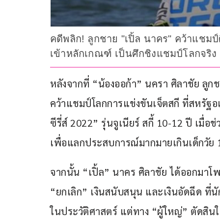
คดีพลิก! ลูกชาย "เปิ้ล นาคร" คว้าแชมป์ศ
เข้าหลักเกณฑ์ เป็นศึกชิงแชมป์โลกจริง แ
หลังจากที่ “น้องออก้า” นครา ศิลาชัย ลูก
คว้าแชมป์โลกการแข่งขันเจ็ตสกี ที่สหรัฐอเม
ซีรี่ส์ 2022” รุ่นจูเนียร์ สกี้ 10-12 ปี เมื่
เพื่อแลกประสบการณ์มากมายเกินเด็กวัย 1
จากนั้น “เปิ้ล” นาคร ศิลาชัย ได้ออกมาโพ
“ยกเลิก” เงินสนับสนุน และเงินอัดฉีด ที่น
ในประวัติศาสตร์ แต่ทาง “ผู้ใหญ่” ตัดสินใ