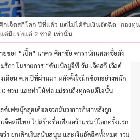
ึกเจ็ตสกีโลก ปีที่แล้ว แต่ไม่ได้รับเงินอัดฉีด "กองท
ต่มีแข่งแค่ 2 ชาติ เท่านั้น
ชายของ “เปิ้ล” นาคร ศิลาชัย ดารานักแสดงชื่อดัง 
ริกา ในรายการ “ดับเบิลยูจีพี วัน เจ็ตสกี เวิลด์ 
อช่วงเดือน ต.ค.ปีที่ผ่านมา หลังตั้งใจฝึกซ้อมอย่างหนัก 
0 ขวบ และทำให้พ่อแม่รวมถึงทุกคนดีใจนั้น
สต์เฟซบุ๊กสุดเดือดจวกยับวงการกีฬาหลังถูก 
ักเจ็ตสกีไทย ไปสร้างชื่อเสียงคว้าแชมป์โลกครั้งแรก
จว่า ยกเลิกเงินสนับสนุน และเงินอัดฉีดทั้งหมด รวม