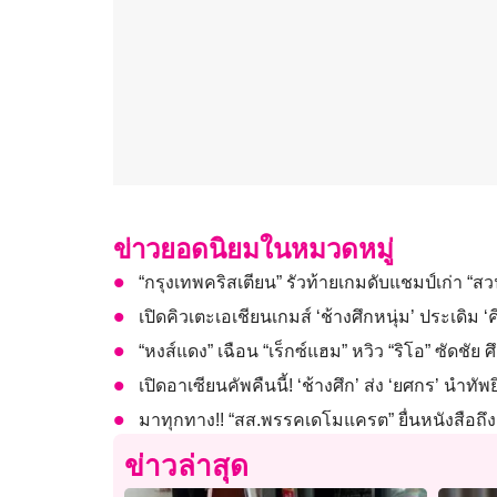
ข่าวยอดนิยมในหมวดหมู่
“กรุงเทพคริสเตียน” รัวท้ายเกมดับแชมป์เก่า “ส
เปิดคิวเตะเอเชียนเกมส์ ‘ช้างศึกหนุ่ม’ ประเดิม ‘คี
“หงส์แดง” เฉือน “เร็กซ์แฮม” หวิว “ริโอ” ซัดชัย ศึ
เปิดอาเซียนคัพคืนนี้! ‘ช้างศึก’ ส่ง ‘ยศกร’ นำทัพย
มาทุกทาง!! “สส.พรรคเดโมแครต” ยื่นหนังสือถึง 
ข่าวล่าสุด