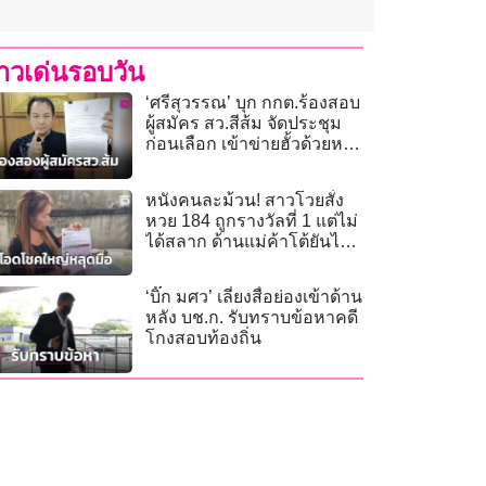
่าวเด่นรอบวัน
‘ศรีสุวรรณ’ บุก กกต.ร้องสอบ
ผู้สมัคร สว.สีส้ม จัดประชุม
ก่อนเลือก เข้าข่ายฮั้วด้วยหรือ
ไม่
หนังคนละม้วน! สาวโวยสั่ง
หวย 184 ถูกรางวัลที่ 1 แต่ไม่
ได้สลาก ด้านแม่ค้าโต้ยันไม่
เคยรับจอง
‘บิ๊ก มศว’ เลี่ยงสื่อย่องเข้าด้าน
หลัง บช.ก. รับทราบข้อหาคดี
โกงสอบท้องถิ่น