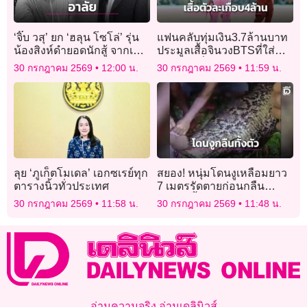
‘จิ๊บ วสุ’ ยก ‘ฮลุน โซโล่’ รุ่น
แฟนคลับทุ่มเงิน3.7ล้านบาท
น้องสิงห์ดำยอดนักสู้ จากเด็ก
ประมูลเสื้อจินวงBTSที่ใส่
ไร้ต้นทุนสู่ไอดอลท่องโลก!
ช่วงพักครึ่งฟุตบอลโลก
30 กรกฎาคม 2569
12:00 น.
30 กรกฎาคม 2569
11:59 น.
ลุย ‘ภูเก็ตโมเดล’ เอกซเรย์ทุก
สยอง! หนุ่มโดนงูเหลือมยาว
ตารางนิ้วทั่วประเทศ
7 เมตรรัดตายก่อนกลืน
ลงท้องทั้งตัว
30 กรกฎาคม 2569
11:58 น.
30 กรกฎาคม 2569
11:48 น.
อ่านความจริง อ่านเดลินิวส์