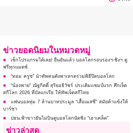
ข่าวยอดนิยมในหมวดหมู่
เช็กโปรแกรมได้เลย! ยืนยันแล้ว บอลโลกรอบรองฯ-ชิงฯ ดู
ฟรีทุกแมตช์
“ทอม ครูซ” นำทัพคนดังพาเหรดร่วมพิธีปิดบอลโลก
“น้องพาย” ณัฐกิตติ์ สุริยอธิวัชร์ ประเดิมแชมป์แรก ศึกเจ็ต
สกีโลก 2026 ที่บัลแกเรีย ให้ทัพเจ็ตสกีไทย
แฟนบอลทุ่ม 7 ล้านบาทประมูล “เสื้อเมสซี” สมัยค้าแข้งให้
บาร์ซา
ปธน.ฟ้าขาวยันไม่บินดูบอลโลกนัดชิง “เอาเคล็ด”
ข่าวล่าสุด