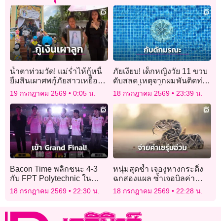
น้ำตาท่วมวัด! แม่ร่ำไห้กู้หนี้
ภัยเงียบ! เด็กหญิงวัย 11 ขวบ
ยืมสินเผาศพกู้ภัยสาวเหยื่อ
ดับสลด เหตุจากผมพันติดท่อ
‘โรงเบียร์ ณ ลาดพร้าว’
ระบายน้ำจนขึ้นจากก้นสระ
19 กรกฎาคม 2569
0:05 น.
18 กรกฎาคม 2569
23:39 น.
ไม่ได้
Bacon Time พลิกชนะ 4-3
หนุ่มสุดช้ำ เจองูหางกระดิ่ง
กับ FPT Polytechnic ใน
ฉกสองแผล ซ้ำเจอบิลค่า
APL 2026!
รักษาอ่วม 1.3 ล้านดอลลาร์
18 กรกฎาคม 2569
22:30 น.
18 กรกฎาคม 2569
22:28 น.