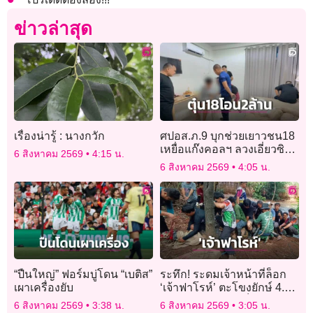
ข่าวล่าสุด
เรื่องน่ารู้ : นางกวัก
ศปอส.ภ.9 บุกช่วยเยาวชน18
เหยื่อแก๊งคอลฯ ลวงเอี่ยวซิมผี
6 สิงหาคม 2569
4:15 น.
หลอกโอน 2 ล้าน
6 สิงหาคม 2569
4:05 น.
“ปืนใหญ่” ฟอร์มบู่โดน “เบติส”
ระทึก! ระดมเจ้าหน้าที่ล็อก
เผาเครื่องยับ
‘เจ้าฟาโรห์’ ตะโขงยักษ์ 4.5
เมตร ย้ายบ้านสำเร็จ
6 สิงหาคม 2569
3:38 น.
6 สิงหาคม 2569
3:05 น.