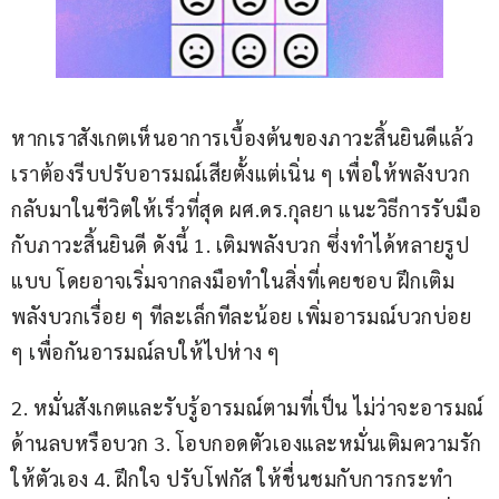
หากเราสังเกตเห็นอาการเบื้องต้นของภาวะสิ้นยินดีแล้ว 
เราต้องรีบปรับอารมณ์เสียตั้งแต่เนิ่น ๆ เพื่อให้พลังบวก
กลับมาในชีวิตให้เร็วที่สุด ผศ.ดร.กุลยา แนะวิธีการรับมือ
กับภาวะสิ้นยินดี ดังนี้ 1. เติมพลังบวก ซึ่งทำได้หลายรูป
แบบ โดยอาจเริ่มจากลงมือทำในสิ่งที่เคยชอบ ฝึกเติม
พลังบวกเรื่อย ๆ ทีละเล็กทีละน้อย เพิ่มอารมณ์บวกบ่อย 
ๆ เพื่อกันอารมณ์ลบให้ไปห่าง ๆ
2. หมั่นสังเกตและรับรู้อารมณ์ตามที่เป็น ไม่ว่าจะอารมณ์
ด้านลบหรือบวก 3. โอบกอดตัวเองและหมั่นเติมความรัก
ให้ตัวเอง 4. ฝึกใจ ปรับโฟกัส ให้ชื่นชมกับการกระทำ