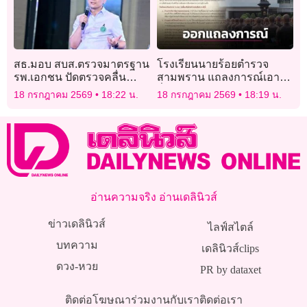
สธ.มอบ สบส.ตรวจมาตรฐาน
โรงเรียนนายร้อยตำรวจ
รพ.เอกชน ปัดตรวจคลื่น
สามพราน แถลงการณ์เอาผิด
ไฟฟ้าหัวใจคนไข้
สื่อใหญ่บิดเบือนข้อมูล
18 กรกฎาคม 2569
18:22 น.
18 กรกฎาคม 2569
18:19 น.
อ่านความจริง อ่านเดลินิวส์
ข่าวเดลินิวส์
ไลฟ์สไตล์
บทความ
เดลินิวส์clips
ดวง-หวย
PR by dataxet
ติดต่อโฆษณา
ร่วมงานกับเรา
ติดต่อเรา