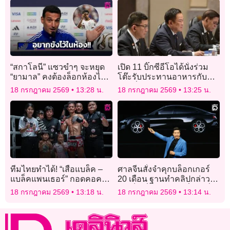
“สกาโลนี” แซวขำๆ จะหยุด
เปิด 11 บิ๊กซีอีโอได้นั่งร่วม
“ยามาล” คงต้องล็อกห้องไม่
โต๊ะรับประทานอาหารกับนา
ให้ออกมาเล่นนัดชิงบอลโลก
ยกฯที่เฉิงตู
18 กรกฎาคม 2569
13:28 น.
18 กรกฎาคม 2569
13:25 น.
ทีมไทยทำได้! “เสือแบล็ค –
ศาลจีนสั่งจำคุกบล็อกเกอร์
แบล็คแพนเธอร์” กอดคอคว้า
20 เดือน ฐานทำคลิปกล่าว
ชัย ศึก ONE Fight Night 45
หาเท็จเกี่ยวกับรถ “เสี่ยวหมี่”
18 กรกฎาคม 2569
13:18 น.
18 กรกฎาคม 2569
13:14 น.