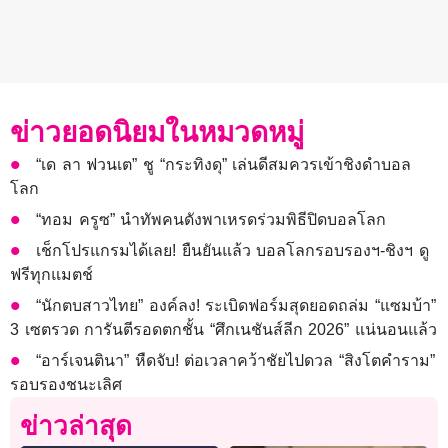
ข่าวยอดนิยมในหมวดหมู่
“เด ลา ฟวนเต” ชู “กระทิงดุ” เล่นดีสมควรเข้าชิงดำบอล
โลก
“ทอม ครูซ” นำทัพคนดังพาเหรดร่วมพิธีปิดบอลโลก
เช็กโปรแกรมได้เลย! ยืนยันแล้ว บอลโลกรอบรองฯ-ชิงฯ ดู
ฟรีทุกแมตช์
“นักตบสาวไทย” องค์ลง! ระเบิดฟอร์มสุดยอดถล่ม “แซมบ้า”
3 เซตรวด การันตีรอดตกชั้น “ศึกเนชันส์ลีก 2026” แน่นอนแล้ว
“อาร์เจนตินา” หืดจับ! ต่อเวลาคว้าชัยไปดวล “สิงโตคำราม”
รอบรองชนะเลิศ
ข่าวล่าสุด