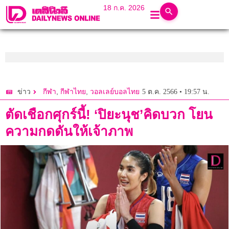
18 ก.ค. 2026
,
,
5 ต.ค. 2566 • 19:57 น.
ข่าว
กีฬา
กีฬาไทย
วอลเลย์บอลไทย
ตัดเชือกศุกร์นี้! ‘ปิยะนุช’คิดบวก โยน
ความกดดันให้เจ้าภาพ