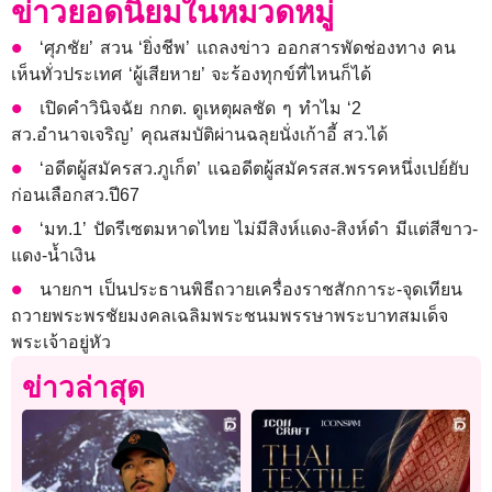
ข่าวยอดนิยมในหมวดหมู่
‘ศุภชัย’ สวน ‘ยิ่งชีพ’ แถลงข่าว ออกสารพัดช่องทาง คน
เห็นทั่วประเทศ ‘ผู้เสียหาย’ จะร้องทุกข์ที่ไหนก็ได้
เปิดคำวินิจฉัย กกต. ดูเหตุผลชัด ๆ ทำไม ‘2
สว.อำนาจเจริญ’ คุณสมบัติผ่านฉลุยนั่งเก้าอี้ สว.ได้
‘อดีตผู้สมัครสว.ภูเก็ต’ แฉอดีตผู้สมัครสส.พรรคหนึ่งเปย์ยับ
ก่อนเลือกสว.ปี67
‘มท.1’ ปัดรีเซตมหาดไทย ไม่มีสิงห์แดง-สิงห์ดำ มีแต่สีขาว-
แดง-น้ำเงิน
นายกฯ เป็นประธานพิธีถวายเครื่องราชสักการะ-จุดเทียน
ถวายพระพรชัยมงคลเฉลิมพระชนมพรรษาพระบาทสมเด็จ
พระเจ้าอยู่หัว
ข่าวล่าสุด