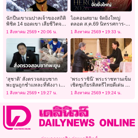
นักปีนเขาเนปาลเจ้าของสถิติ
ไอคอนสยาม จัดยิ่งใหญ่
พิชิต 14 ยอดเขา เสียชีวิตจาก
ตลอด ส.ค.69 นิทรรศการ-
หิมะถล่มในปากีสถาน
งานแฟชั่นผ้าไทย
1 สิงหาคม 2569
20:06 น.
1 สิงหาคม 2569
19:33 น.
‘สุชาติ’ สั่งตรวจสอบซาก
‘พระราชินี’ พระราชทานเข็ม
พะยูนถูกชำแหละที่พังงา เร่ง
เชิดชูเกียรติสตรีไทยดีเด่น วัน
ล่าตัวคนผิด ฟันโทษหนัก
สตรีไทยประจำปี 2569
1 สิงหาคม 2569
19:27 น.
1 สิงหาคม 2569
19:24 น.