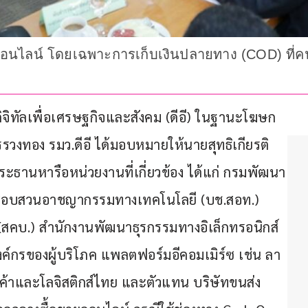
ยออนไลน์ โดยเฉพาะการเก็บเงินปลายทาง (COD) ที่
ิจิทัลเพื่อเศรษฐกิจและสังคม (ดีอี) ในฐานะโฆษก
วงทอง รมว.ดีอี ได้มอบหมายให้นายสุทธิเกียรติ 
ประธานหารือหน่วยงานที่เกี่ยวข้อง ได้แก่ กรมพัฒนา
นสอบสวนอาชญากรรมทางเทคโนโลยี (บช.สอท.) 
สคบ.) สํานักงานพัฒนาธุรกรรมทางอิเล็กทรอนิกส์ 
ค์กรของผู้บริโภค แพลตฟอร์มอีคอมเมิร์ซ เช่น ลา
นค้าและโลจิสติกส์ไทย และตัวแทน บริษัทขนส่ง