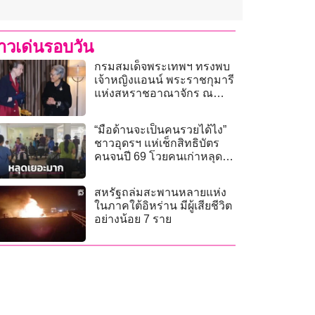
่าวเด่นรอบวัน
กรมสมเด็จพระเทพฯ ทรงพบ
เจ้าหญิงแอนน์ พระราชกุมารี
แห่งสหราชอาณาจักร ณ
จุฬาลงกรณ์มหาวิทยาลัย
“มือด้านจะเป็นคนรวยได้ไง”
ชาวอุดรฯ แห่เช็กสิทธิบัตร
คนจนปี 69 โวยคนเก่าหลุด
เกณฑ์เพียบ
สหรัฐถล่มสะพานหลายแห่ง
ในภาคใต้อิหร่าน มีผู้เสียชีวิต
อย่างน้อย 7 ราย