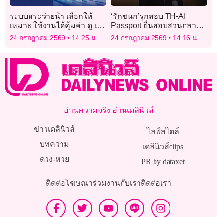
ระบบสระว่ายน้ำ เลือกให้
‘รักชนก’รุกสอบ TH-AI
เหมาะ ใช้งานได้คุ้มค่า ดูแล
Passport ยื่นสอบสวนกลาง-
รักษาได้ง่าย
ปปง.เอาผิด ฝากความคิดถึง
24 กรกฎาคม 2569
14:25 น.
24 กรกฎาคม 2569
14:16 น.
‘ไชยชนก’
อ่านความจริง อ่านเดลินิวส์
ข่าวเดลินิวส์
ไลฟ์สไตล์
บทความ
เดลินิวส์clips
ดวง-หวย
PR by dataxet
ติดต่อโฆษณา
ร่วมงานกับเรา
ติดต่อเรา