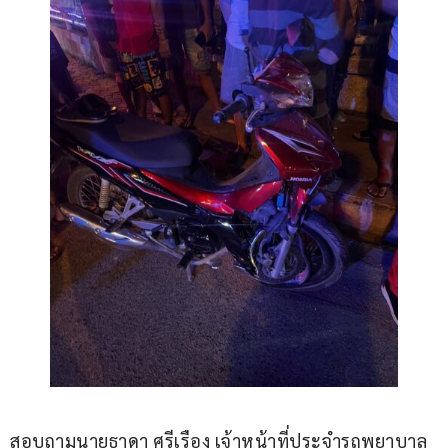
สอบถามนายธาดา ศรีเรือง เจ้าหน้าที่ประจำรถพยาบาล