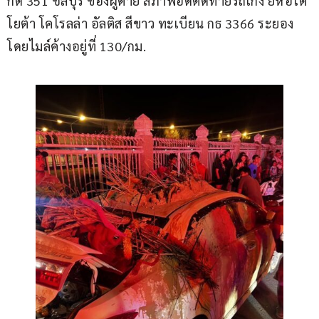
กด 351 ชลบุรี ของผู้ตาย สภาพอัดติดท้ายรถเก๋ง ยี่ห้อโต
โยต้า โคโรลล่า อัลติส สีขาว ทะเบียน กธ 3366 ระยอง 
โดยไมล์ค้างอยู่ที่ 130/กม.