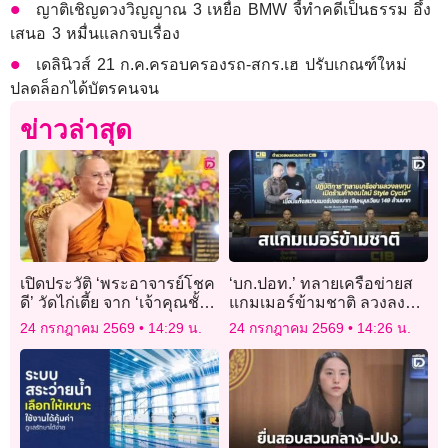
ญาติเชิญดวงวิญญาณ 3 เหยื่อ BMW จี้ทำคดีเป็นธรรม อึ้ง
เสนอ 3 หมื่นแลกจบเรื่อง
เดลินิวส์ 21 ก.ค.ครอบครองรถ-สกร.เฮ ปรับเกณฑ์ใหม่
ปลดล็อกได้บัตรคนจน
ข่าวล่าสุด
เปิดประวัติ ‘พระอาจารย์โชค
‘บก.ปอท.’ ทลายเครือข่ายส
ดี’ วัดไก่เตี้ย จาก ‘เจ้าคุณชั้น
แกมเมอร์ข้ามชาติ ลวงลงทุน
ราช’ สู่ ‘พระครูสัญญาบัตร’
เปิดร้านค้าออนไลน์ Style
24 กรกฎาคม 2569
14:29 น.
24 กรกฎาคม 2569
14:26 น.
Cycle