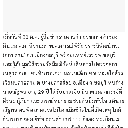
เมื่อวันที่ 30 ต.ค. ผู้สื่อข่าวรายงานว่า ช่วงกลางดึกของ
คืน 28 ต.ค. ที่ผ่านมา พ.ต.ต.กรณ์พิรัช วรกรวิพัฒน์ สว.
(สอบสวน) สภ.เมืองชลบุรี พร้อมแพทย์เวร รพ.ชลบุรี 
และกู้ภัยมูลนิธิธรรมรัศมีมณีรัตน์ เดินทางไปตรวจสอบ 
เหตุรถ จยย. ชนท้ายรถเก๋งบนถนนเลียบชายทะเลใกล้วง
เวียนปลาฉลาม ต.บางปลาสร้อย อ.เมือง จ.ชลบุรี พบร่าง
นายณัฐพล อายุ 29 ปี ได้รับบาดเจ็บ มีบาดแผลฉกรรจ์ที่
ศีรษะ กู้ภัยฯ และแพทย์พยายามช่วยกันปั๊มหัวใจ แต่นาย
ณัฐพล ทนพิษบาดแผลไม่ไหวเสียชีวิตในที่เกิดเหตุ ใกล้
กันพบรถ จยย.ยี่ห้อ ฮอนด้า เวฟ 110 สีแดง ทะเบียน 4 