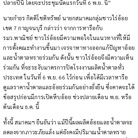
ปลายปีนี้ โดยจะประชุมนัดแรกวันที่ 6 พ.ย. นี้”
นายกำธร กิตติโชติทรัพย์ นายกสมาคมกลุ่มชาวไร่อ้อย
เขต 7 กาญจนบุรี กล่าวว่า จากการหารือกับ 
รมว.พาณิชย์ ชาวไร่อ้อยมีความพอใจในแนวทางที่ให้มี
การตั้งคณะทำงานขึ้นมา เจรจาหาทางออกแก้ปัญหาอ้อย
และน้ำตาลทรายร่วมกัน ดังนั้น ชาวไร่อ้อยจึงมีความเห็น
ร่วมกัน ที่จะระงับมาตรการปิดโรงงานผลิตน้ำตาลทั่ว
ประเทศ ในวันที่ 6 พ.ย. 66 ไว้ก่อน เพื่อได้มีเวลาหารือ
ดูแลราคาน้ำตาลและอ้อยร่วมกันอย่างยั่งยืน ซึ่งคาดจะได้
ข้อสรุปก่อนมีการเปิดหีบอ้อย ช่วงปลายเดือน พ.ย. หรือ
ต้นเดือน ธ.ค. นี้
ทั้งนี้ สมาคมฯ ยืนยันว่า แม้ปีนี้ผลผลิตอ้อยและน้ำตาลจะ
ลดลงจากภาวะภัยแล้ง แต่ยังคงมีปริมาณน้ำตาลทราย