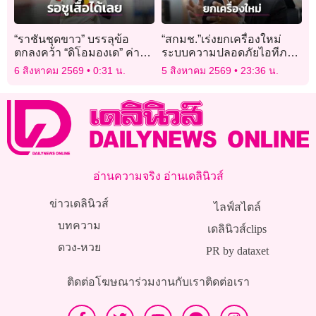
“ราชันชุดขาว” บรรลุข้อ
“สกมช.”เร่งยกเครื่องใหม่
ตกลงคว้า “ดิโอมองเด” ค่าตัว
ระบบความปลอดภัยไอทีภาค
140 ล้านยูโร
รัฐ 300 กรม ป้องกันข้อมูล
6 สิงหาคม 2569
0:31 น.
5 สิงหาคม 2569
23:36 น.
หลุดอีกในอนาคต
อ่านความจริง อ่านเดลินิวส์
ข่าวเดลินิวส์
ไลฟ์สไตล์
บทความ
เดลินิวส์clips
ดวง-หวย
PR by dataxet
ติดต่อโฆษณา
ร่วมงานกับเรา
ติดต่อเรา