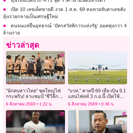
หุ้นไทยเปิดบวก 4.71 จุด ราคาน้ำมันดิบทรงตัว
เปิด 10 เลขเด็ดขายดี งวด 1 ส.ค. 69 คอหวยจับตาเลขดัง
ลุ้นรวยกลายเป็นเศรษฐีใหม่
คนจนแห่ยื่นอุทธรณ์ ‘บัตรสวัสดิการแห่งรัฐ’ ยอดพุ่งกว่า 4
ล้านราย
ข่าวล่าสุด
“นักตบสาวไทย” ชุดใหญ่ไฟ
“บวท.” คาดปี 69 เที่ยวบิน 9.1
กระพริบ! ล่าแชมป์ “ซีวีลีก
แสนไฟลท์ 3 ก.ย.นี้ เปิดใช้
2026” สนาม 2 ที่เชียงใหม่
เส้นทางบินใหม่ “ไทย-จีน”
6 สิงหาคม 2569
1:22 น.
6 สิงหาคม 2569
0:36 น.
ใกล้กว่าเดิม