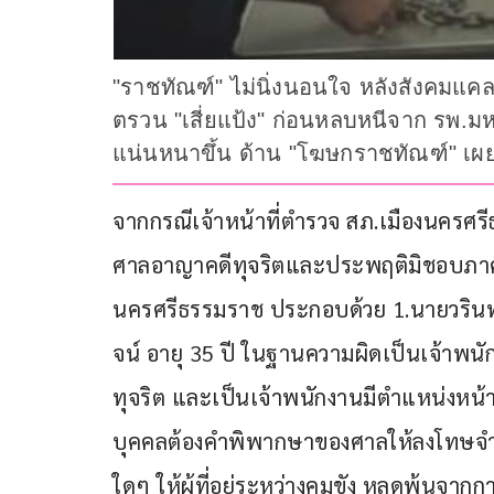
"ราชทัณฑ์" ไม่นิ่งนอนใจ หลังสังคมแคล
ตรวน "เสี่ยแป้ง" ก่อนหลบหนีจาก รพ.มหา
แน่นหนาขึ้น ด้าน "โฆษกราชทัณฑ์" เผย
จากกรณีเจ้าหน้าที่ตำรวจ สภ.เมืองนคร
ศาลอาญาคดีทุจริตและประพฤติมิชอบภาค 
นครศรีธรรมราช ประกอบด้วย 1.นายวรินท
จน์ อายุ 35 ปี ในฐานความผิดเป็นเจ้าพนัก
ทุจริต และเป็นเจ้าพนักงานมีตำแหน่งหน้าท
บุคคลต้องคำพิพากษาของศาลให้ลงโทษจำคุ
ใดๆ ให้ผู้ที่อยู่ระหว่างคุมขัง หลุดพ้นจากก