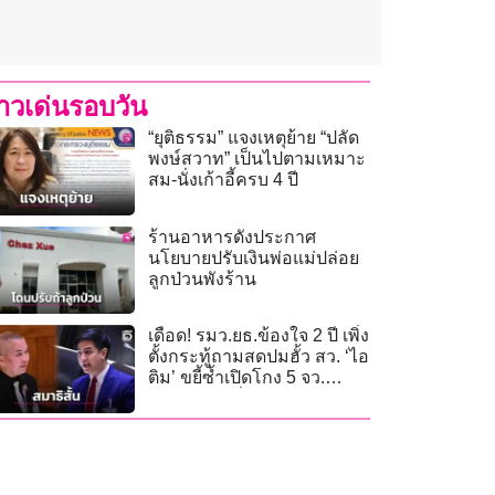
่าวเด่นรอบวัน
“ยุติธรรม” แจงเหตุย้าย “ปลัด
พงษ์สวาท” เป็นไปตามเหมาะ
สม-นั่งเก้าอี้ครบ 4 ปี
ร้านอาหารดังประกาศ
นโยบายปรับเงินพ่อแม่ปล่อย
ลูกป่วนพังร้าน
เดือด! รมว.ยธ.ข้องใจ 2 ปี เพิ่ง
ตั้งกระทู้ถามสดปมฮั้ว สว. ‘ไอ
ติม’ ขยี้ซ้ำเปิดโกง 5 จว.
‘รมต.-สส.’เอี่ยว