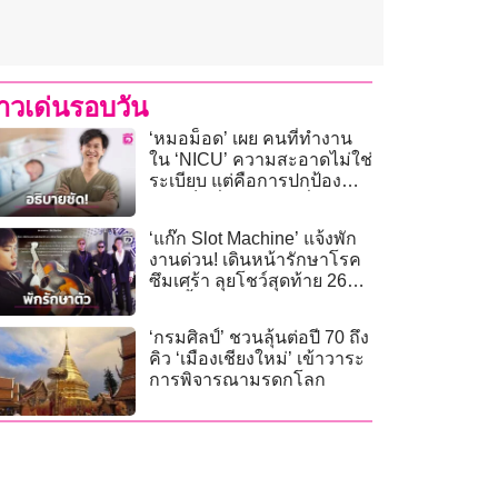
่าวเด่นรอบวัน
‘หมอม็อด’ เผย คนที่ทำงาน
ใน ‘NICU’ ความสะอาดไม่ใช่
ระเบียบ แต่คือการปกป้อง
ชีวิตเด็กที่เปราะบางที่สุด
‘แก๊ก Slot Machine’ แจ้งพัก
งานด่วน! เดินหน้ารักษาโรค
ซึมเศร้า ลุยโชว์สุดท้าย 26
ก.ค.นี้
‘กรมศิลป์’ ชวนลุ้นต่อปี 70 ถึง
คิว ‘เมืองเชียงใหม่’ เข้าวาระ
การพิจารณามรดกโลก