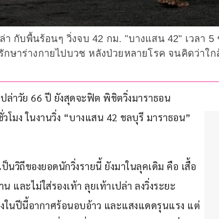
ปล่า กับพื้นร้อนๆ วิ่งจบ 42 กม. "บางแสน 42" เวลา 5
าะรักษาร่างกายไปบวช หลังป่วยหลายโรค จนคิดว่าใกล้ต
ล่าวัย 66 ปี ยังสุดจะฟิต พิชิตวิ่งมาราธอน 
ั่วโมง ในงานวิ่ง “บางแสน 42 ชลบุรี มาราธอน” 
็นวิถีของยอดนักวิ่งรายนี้ ยังมาในลุคเดิม คือ เสื้อ
น และไม่ใส่รองเท้า ลุยเท้าเปล่า ลงวิ่งระยะ 
ซึ่งในปีนี้อากาศร้อนอบอ้าว และแสงแดดรุนแรง แต่