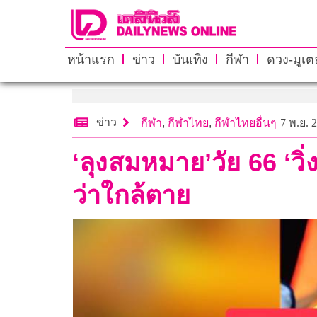
หน้าแรก
ข่าว
บันเทิง
กีฬา
ดวง-มูเตล
ข่าว
กีฬา
,
กีฬาไทย
,
กีฬาไทยอื่นๆ
7 พ.ย. 
‘ลุงสมหมาย’วัย 66 ‘วิ่ง
ว่าใกล้ตาย