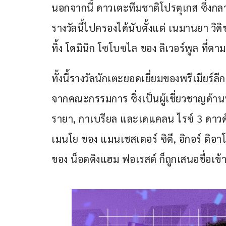
นอกจากนี้ ดาวเตะทีมชาติโปรตุเกส ซึ่งกล
รางวัลนี้ไปครองได้นับตั้งแต่ เนมานยา วิดิช
ทิ้ง โดมินิก โซโบซไล ของ ลิเวอร์พูล ที่ตาม
ทั้งนี้รางวัลนักเตะยอดเยี่ยมของพรีเมีย
จากคณะกรรมการ ซึ่งเป็นผู้เชี่ยวชาญด้า
รายา, กาเบรียล และเดแคลน ไรซ์ 3 ดาวดั
เมนโย ของ แมนเชสเตอร์ ซิตี, อิกอร์ ติอ
ของ น็อตติงแฮม ฟอเรสต์ ก็ถูกเสนอชื่อเข้าช