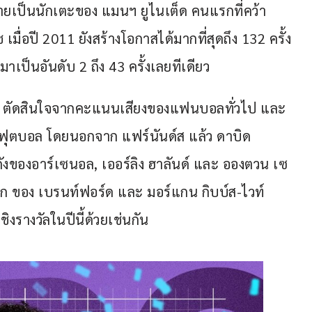
ายเป็นนักเตะของ แมนฯ ยูไนเต็ด คนแรกที่คว้า
 เมื่อปี 2011 ยังสร้างโอกาสได้มากที่สุดถึง 132 ครั้ง
มาเป็นอันดับ 2 ถึง 43 ครั้งเลยทีเดียว
ร์ลีก ตัดสินใจจากคะแนนเสียงของแฟนบอลทั่วไป และ
นฟุตบอล โดยนอกจาก แฟร์นันด์ส แล้ว ดาบิด 
งของอาร์เซนอล, เออร์ลิง ฮาลันด์ และ อองตวน เซ
าโก ของ เบรนท์ฟอร์ด และ มอร์แกน กิบบ์ส-ไวท์ 
ิงรางวัลในปีนี้ด้วยเช่นกัน