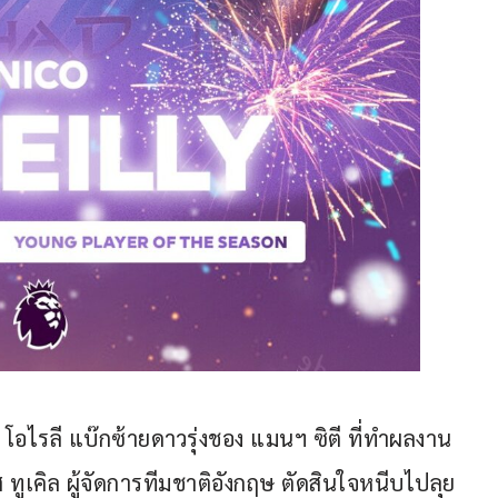
 โอไรลี แบ๊กซ้ายดาวรุ่งชอง แมนฯ ซิตี ที่ทำผลงาน
ส ทูเคิล ผู้จัดการทีมชาติอังกฤษ ตัดสินใจหนีบไปลุย