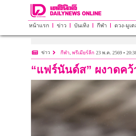
หน้าแรก
ข่าว
บันเทิง
กีฬา
ดวง-มูเตล
ข่าว
กีฬา
,
พรีเมียร์ลีก
23 พ.ค. 2569 • 20:3
“แฟร์นันด์ส” ผงาดคว้า