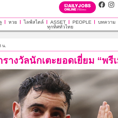
ู
หวย
ไลฟ์สไตล์
ASSET
PEOPLE
บทความ
ทุกทิศทั่วไทย
8 น.
รางวัลนักเตะยอดเยี่ยม “พรีเม