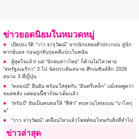
ข่าวยอดนิยมในหมวดหมู่
เปิดประวัติ “วาว จารุวัฒน์” จากนักแสดงตัวประกอบ สู่นัก
พากย์บอล ก่อนถูกจับกุมคดีแปะเว็บพนัน
สู้สุดใจแล้ว! แต่ “นักตบสาวไทย” ก็ต้านไม่ไหวพ่าย
“สหรัฐอเมริกา” 3 โบ๋ นัดประเดิมสนาม ศึกเนชันส์ลีก 2026
สนาม 3 ที่ญี่ปุ่น
“คลอปป์” ยืนยัน พร้อมใส่สุดกับ “อินทรีเหล็ก” แม้เคยพูดว่า
หมดพลัง แต่ตอนนี้ชาร์จมาเต็มแล้ว
“ทรัมป์” ยันเป็นคนขอให้ “ฟีฟ่า” ทบทวนโทษแบน “บาโลกุ
น”
“วาว จารุวัฒน์” เคลื่อนไหวแล้วโพสต์ขอโทษกับสิ่งที่ทำไป
ข่าวล่าสุด