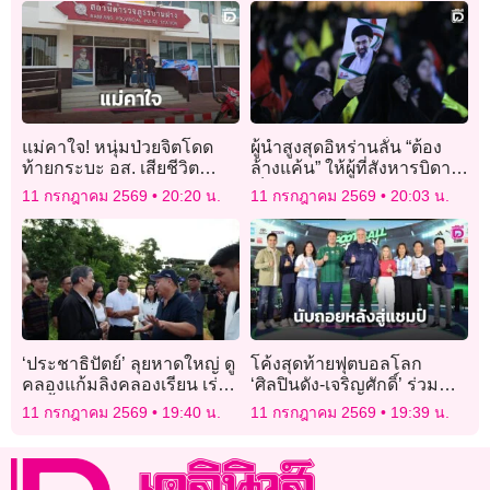
แม่คาใจ! หนุ่มป่วยจิตโดด
ผู้นำสูงสุดอิหร่านลั่น “ต้อง
ท้ายกระบะ อส. เสียชีวิต
ล้างแค้น” ให้ผู้ที่สังหารบิดา ชี้
ขณะพาไปบำบัด ปลัดแจง
เป็น “ความต้องการของ
11 กรกฎาคม 2569
20:20 น.
11 กรกฎาคม 2569
20:03 น.
เหตุสุดวิสัย
ประชาชน”
‘ประชาธิปัตย์’ ลุยหาดใหญ่ ดู
โค้งสุดท้ายฟุตบอลโลก
คลองแก้มลิงคลองเรียน เร่ง
‘ศิลปินดัง-เจริญศักดิ์’ ร่วม
ผันน้ำก่อนท่วม
งานคึกคัก
11 กรกฎาคม 2569
19:40 น.
11 กรกฎาคม 2569
19:39 น.