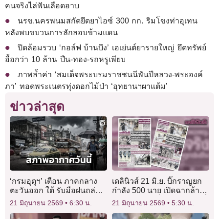
คนจริงไล่ฟันเลือดอาบ
นรข.นครพนมสกัดยึดยาไอซ์ 300 กก. ริมโขงท่าอุเทน
หลังพบขบวนการลักลอบข้ามแดน
ปิดล้อมรวบ ‘กอล์ฟ บ้านบึง’ เอเย่นต์ยารายใหญ่ ยึดทรัพย์
อื้อกว่า 10 ล้าน ปืน-ทอง-รถหรูเพียบ
ภาพล้ำค่า ‘สมเด็จพระบรมราชชนนีพันปีหลวง-พระองค์
ภา’ ทอดพระเนตรทุ่งดอกไม้ป่า ‘อุทยานฯผาแต้ม’
ข่าวล่าสุด
‘กรมอุตุฯ’ เตือน ภาคกลาง
เดลินิวส์ 21 มิ.ย. บิ๊กราญยก
ตะวันออก ใต้ รับมือฝนถล่ม
กำลัง 500 นาย เปิดฉากล้าง
‘กทม.-ปริมณฑล’ อ่วมเจอฝน
บาง นอมินีภูเก็ต-พังงา-กระบี่
21 มิถุนายน 2569
6:30 น.
21 มิถุนายน 2569
5:30 น.
ร้อยละ 70