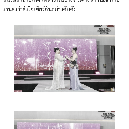
งานส่งกำลังใจเชียร์กันอย่างคับคั่ง