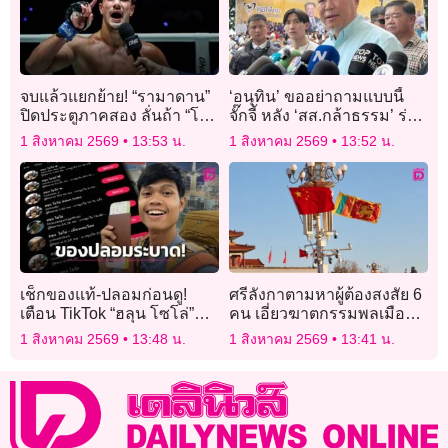
จบแล้วแยกย้าย! “รามาดาน”
‘อนุทิน’ ขออย่าถามแบบนี้
ปิดประตูภาคสอง ลั่นถ้า “โจ
จั๊กจี้ หลัง ‘สส.กล้าธรรม’ ร่วม
ฮัน” อยากรีแมตช์ต้องจ่ายเงิน
เบิร์ธเดย์ ‘ประภัตร’
1 สิงหาคม 2569
13:53 น.
1 สิงหาคม 2569
13:52 น.
เช็กของแท้-ปลอมก่อนดู!
ศรีลังกาตามหาผู้ต้องสงสัย 6
เตือน TikTok “ฮลุน โซโล่”
คน เอี่ยวฆาตกรรมพลเมือง
หลังแห่แชร์ระดมช่วยกันดู
จีน คาดโยงแก๊งสแกมเมอร์
1 สิงหาคม 2569
13:48 น.
1 สิงหาคม 2569
13:41 น.
สร้างรายได้