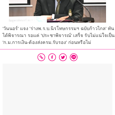
'วันนอร์' แจง 'ร่างพ.ร.บ.นิรโทษกรรมฯ ฉบับก้าวไกล' ทัน
ได้พิจารณา รอแค่ 'ประชาพิจารณ์' เสร็จ รับไม่แน่ใจเป็น
'ก.ม.การเงิน-ต้องส่งครม.รับรอง' ก่อนหรือไม่