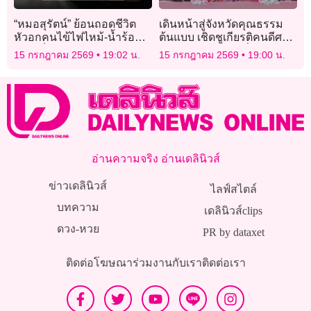
“หมอสุรัตน์” ย้อนถอดชีวิต
เดินหน้าสู่จังหวัดคุณธรรม
หัวอกคนไข้ไฟไหม้-น้ำร้อน
ต้นแบบ เชิดชูเกียรติคนดีศรี
ลวก เรื่องจริงจุกอกภายใต้
กาฬสินธุ์ มุ่งขับเคลื่อน
15 กรกฎาคม 2569
19:02 น.
15 กรกฎาคม 2569
19:00 น.
ความเจ็บปวด
ยุทธศาสตร์ชาติ
อ่านความจริง อ่านเดลินิวส์
ข่าวเดลินิวส์
ไลฟ์สไตล์
บทความ
เดลินิวส์clips
ดวง-หวย
PR by dataxet
ติดต่อโฆษณา
ร่วมงานกับเรา
ติดต่อเรา