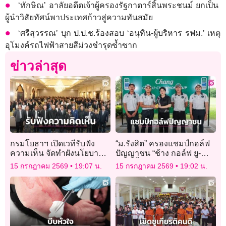
‘ทักษิณ’ อาลัยอดีตเจ้าผู้ครองรัฐกาตาร์สิ้นพระชนม์ ยกเป็น
ผู้นำวิสัยทัศน์พาประเทศก้าวสู่ความทันสมัย
‘ศรีสุวรรณ’ บุก ป.ป.ช.ร้องสอบ ‘อนุทิน-ผู้บริหาร รฟม.’ เหตุ
อุโมงค์รถไฟฟ้าสายสีม่วงชำรุดซ้ำซาก
ข่าวล่าสุด
กรมโยธาฯ เปิดเวทีรับฟัง
“ม.รังสิต” ครองแชมป์กอล์ฟ
ความเห็น จัดทำผังนโยบาย
ปัญญาชน “ช้าง กอล์ฟ ยู-
จ.อยุธยา วางกรอบพัฒนา
แชมเปี้ยนส์ คัพ 2026” รอบ
15 กรกฎาคม 2569
19:07 น.
15 กรกฎาคม 2569
19:02 น.
พื้นที่อย่างยั่งยืน
คัดเลือกสนาม 2 ที่เพชรบุรี