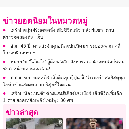
ข่าวยอดนิยมในหมวดหมู่
เศร้า! หนุ่มฝรั่งเศสคลั่ง เสียชีวิตแล้ว หลังฟันขา ‘ดาบ
ตำรวจคลองตัน’ เจ็บ
อ่วม 45 ปี! ศาลสั่งจำคุกอดีตผปก.นิคมฯ ระยอง-พวก คดี
โกงงบฝึกอบรมฯ
หมายจับ “ไอ้แต๊ด” ผู้ต้องสงสัย สังหารอดีตนักเทนนิสบีชทีม
ชาติ หนีกบดานแม่สอด!
ป.ป.ส. ขยายผลคดีรับหิ้วติดคุกญี่ปุ่น จี้ “ไรเดอร์” ส่งพัสดุซุก
ไอซ์ เข้าแสดงความบริสุทธิ์ใจด่วน!
เศร้า! “น้องเบนซ์” ช่างแสงสีเสียงโรงเบียร์ เสียชีวิตเพิ่มอีก
1 ราย ยอดเหยื่อเพลิงไหม้พุ่ง 36 ศพ
ข่าวล่าสุด