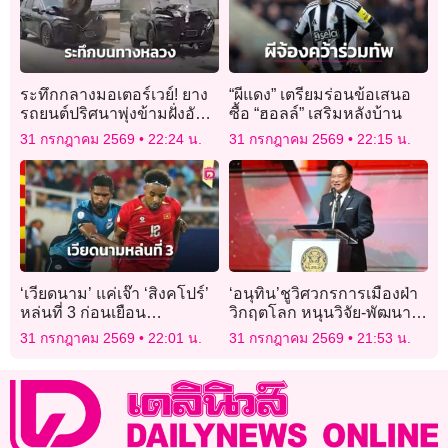
ระทึกกลางมอเตอร์เวย์! ยาง
“ผีแดง” เตรียมร่อนข้อเสนอ
รถยนต์ปริศนาพุ่งข้ามฝั่งอัด
ซื้อ “ฮอลล์” เสริมหลังบ้าน
กระจกหน้ารถเอสยูวีพังยับ
31 กรกฎาคม 2569
22:24 น.
31 กรกฎาคม 2569
22:15 น.
‘เวียดนาม’ แค่เจ๊า ‘สิงคโปร์’
‘อนุทิน’ชูวิศวกรการเมืองฝ่า
หล่นที่ 3 ก่อนเยือน
วิกฤตโลก หนุนวิจัย-พัฒนา
‘อินโดนีเซีย’
วางกรอบรับเทรนด์เอไอ
31 กรกฎาคม 2569
22:01 น.
31 กรกฎาคม 2569
21:53 น.