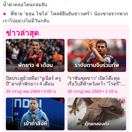
น้ำตาคลอโดนถล่มยับ
พี่ชาย ‘ฮลุน โซโล่’ โพสต์ยืนยันข่าวเศร้า น้องชายจากพวก
เราไปอย่างไม่มีวันกลับ
ข่าวล่าสุด
ปิดประตูย้ายทีม! “จูเนียร์ ครู
“ราชันชุดขาว” เปิดโต๊ะคุย
ปี” ผ่าเท้าพักยาว 4 เดือน
เรือใบสีฟ้าหวังคว้า “โรดรี”
ร่วมทัพ
30 กรกฎาคม 2569
3:05 น.
30 กรกฎาคม 2569
1:18 น.