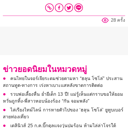
28 ครั้ง
ข่าวยอดนิยมในหมวดหมู่
คนไทยในจอร์เจียระดมช่วยตามหา “ฮลุน โซโล่” ประสาน
สถานทูต-ทางการ เร่งหาเบาะแสหลังขาดการติดต่อ
รวบพ่อเลี้ยงหื่น ย่ำยีเด็ก 13 ปี! แม่รู้เห็นแต่กราบขอให้ยอม
หวั่นถูกทิ้ง-พี่สาวหอบน้องร้อง “กัน จอมพลัง”
ไล่เรียงไทม์ไลน์ การหายตัวไปของ ‘ฮลุน โซโล่’ ยูทูบเบอร์
สายท่องเที่ยว
เดลินิวส์ 25 ก.ค.บิ๊กดุลแจงวุ่นปมร้อน ห้ามไล่ล่าโจรใต้