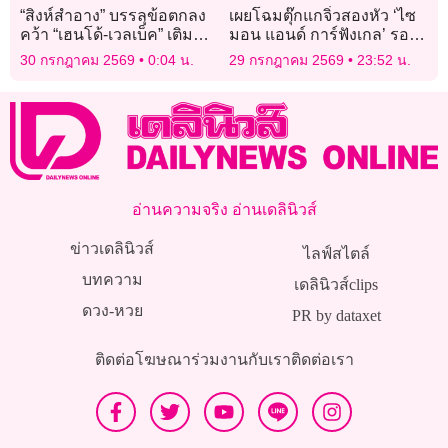
“สิงห์สำอาง” บรรลุข้อตกลง
เผยโฉมตุ๊กแกจิ๋วสองหัว ‘ไซ
คว้า “เฮนโด้-เวลเบ็ค” เติม
มอน แอนด์ การ์ฟังเกล’ รอด
ความเก๋า
ชีวิตครบ 1 เดือน
30 กรกฎาคม 2569
0:04 น.
29 กรกฎาคม 2569
23:52 น.
อ่านความจริง อ่านเดลินิวส์
ข่าวเดลินิวส์
ไลฟ์สไตล์
บทความ
เดลินิวส์clips
ดวง-หวย
PR by dataxet
ติดต่อโฆษณา
ร่วมงานกับเรา
ติดต่อเรา