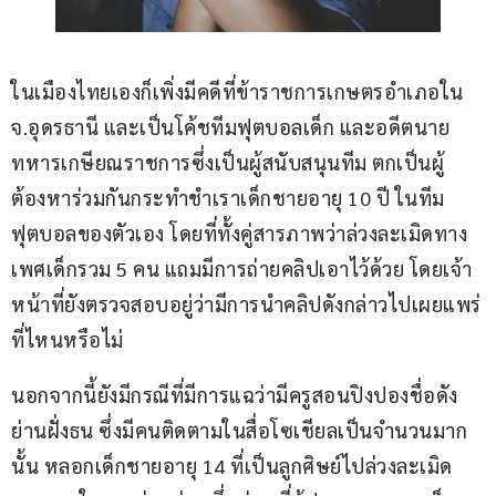
ในเมืองไทยเองก็เพิ่งมีคดีที่ข้าราชการเกษตรอำเภอใน 
จ.อุดรธานี และเป็นโค้ชทีมฟุตบอลเด็ก และอดีตนาย
ทหารเกษียณราชการซึ่งเป็นผู้สนับสนุนทีม ตกเป็นผู้
ต้องหาร่วมกันกระทำชำเราเด็กชายอายุ 10 ปี ในทีม
ฟุตบอลของตัวเอง โดยที่ทั้งคู่สารภาพว่าล่วงละเมิดทาง
เพศเด็กรวม 5 คน แถมมีการถ่ายคลิปเอาไว้ด้วย โดยเจ้า
หน้าที่ยังตรวจสอบอยู่ว่ามีการนำคลิปดังกล่าวไปเผยแพร่
ที่ไหนหรือไม่
นอกจากนี้ยังมีกรณีที่มีการแฉว่ามีครูสอนปิงปองชื่อดัง
ย่านฝั่งธน ซึ่งมีคนติดตามในสื่อโซเชียลเป็นจำนวนมาก
นั้น หลอกเด็กชายอายุ 14 ที่เป็นลูกศิษย์ไปล่วงละเมิด