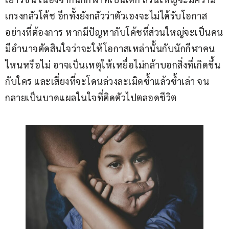
เกรงกลัวโค้ช อีกทั้งยังกลัวว่าตัวเองจะไม่ได้รับโอกาส
อย่างที่ต้องการ หากมีปัญหากับโค้ชที่ส่วนใหญ่จะเป็นคน
มีอำนาจตัดสินใจว่าจะให้โอกาสเหล่านั้นกับนักกีฬาคน
ไหนหรือไม่ อาจเป็นเหตุให้เหยื่อไม่กล้าบอกสิ่งที่เกิดขึ้น
กับใคร และเสี่ยงที่จะโดนล่วงละเมิดซ้ำแล้วซ้ำเล่า จน
กลายเป็นบาดแผลในใจที่ติดตัวไปตลอดชีวิต