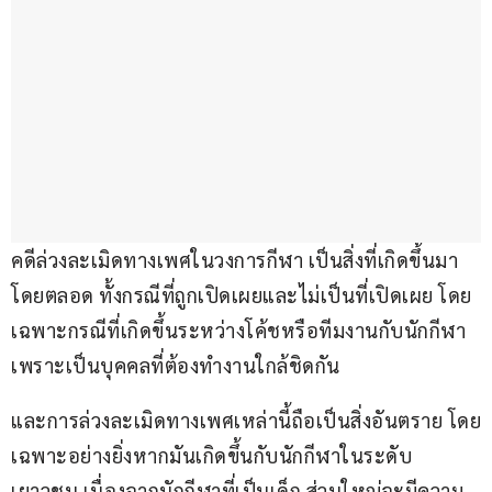
คดีล่วงละเมิดทางเพศในวงการกีฬา เป็นสิ่งที่เกิดขึ้นมา
โดยตลอด ทั้งกรณีที่ถูกเปิดเผยและไม่เป็นที่เปิดเผย โดย
เฉพาะกรณีที่เกิดขึ้นระหว่างโค้ชหรือทีมงานกับนักกีฬา 
เพราะเป็นบุคคลที่ต้องทำงานใกล้ชิดกัน
และการล่วงละเมิดทางเพศเหล่านี้ถือเป็นสิ่งอันตราย โดย
เฉพาะอย่างยิ่งหากมันเกิดขึ้นกับนักกีฬาในระดับ
เยาวชน เนื่องจากนักกีฬาที่เป็นเด็ก ส่วนใหญ่จะมีความ